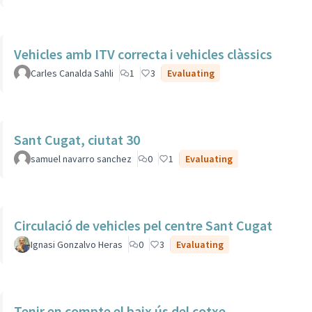
Vehicles amb ITV correcta i vehicles clàssics
Carles Canalda Sahli
1
3
Evaluating
Sant Cugat, ciutat 30
samuel navarro sanchez
0
1
Evaluating
Circulació de vehicles pel centre Sant Cugat
Ignasi Gonzalvo Heras
0
3
Evaluating
Tenir en compte el baix ús del cotxe