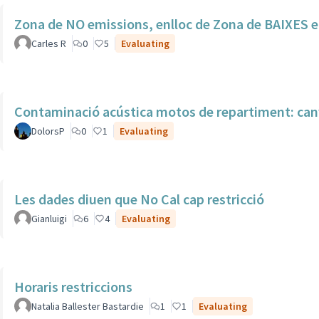
Zona de NO emissions, enlloc de Zona de BAIXES e
Carles R
0
5
Evaluating
Contaminació acústica motos de repartiment: canv
DolorsP
0
1
Evaluating
Les dades diuen que No Cal cap restricció
Gianluigi
6
4
Evaluating
Horaris restriccions
Natalia Ballester Bastardie
1
1
Evaluating