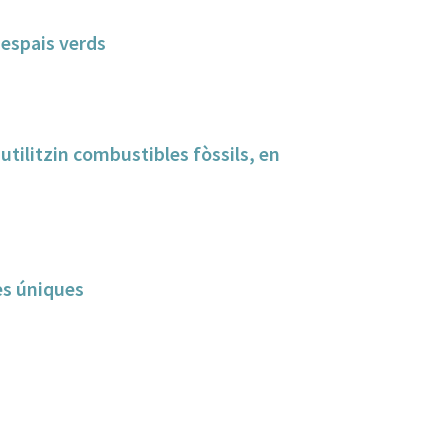
 espais verds
tilitzin combustibles fòssils, en
es úniques