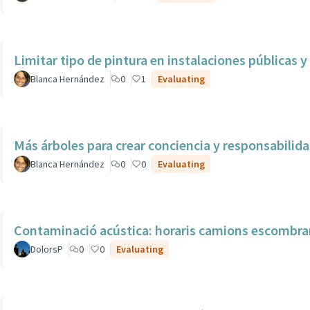
Limitar tipo de pintura en instalaciones públicas 
Blanca Hernández
0
1
Evaluating
Más árboles para crear conciencia y responsabil
Blanca Hernández
0
0
Evaluating
Contaminació acústica: horaris camions escombrar
DolorsP
0
0
Evaluating