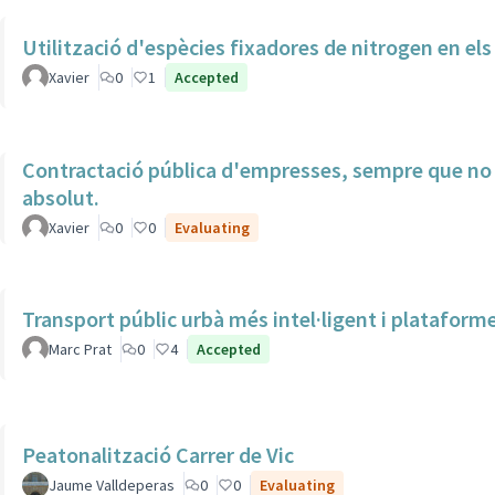
Utilització d'espècies fixadores de nitrogen en els
Xavier
0
1
Accepted
Contractació pública d'empresses, sempre que no u
absolut.
Xavier
0
0
Evaluating
Transport públic urbà més intel·ligent i plataform
Marc Prat
0
4
Accepted
Peatonalització Carrer de Vic
Jaume Valldeperas
0
0
Evaluating