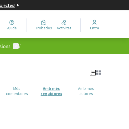
ojectes!
Ajuda
Trobades
Activitat
Entra
Menú d'usuari
sions
/
Més
Amb més
Amb més
comentades
seguidores
autores