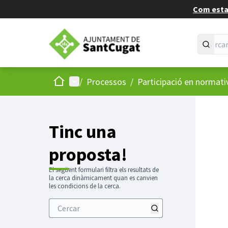
Com estan
Inici
Menú principal
/
Processos
/
Participació en normati
Tinc una
proposta!
El següent formulari filtra els resultats de
la cerca dinàmicament quan es canvien
les condicions de la cerca.