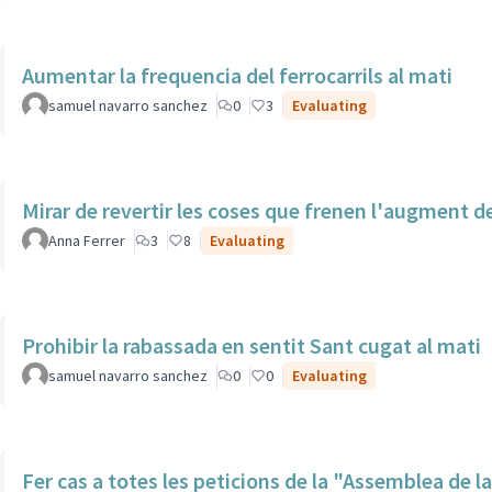
Aumentar la frequencia del ferrocarrils al mati
samuel navarro sanchez
0
3
Evaluating
Mirar de revertir les coses que frenen l'augment de
Anna Ferrer
3
8
Evaluating
Prohibir la rabassada en sentit Sant cugat al mati
samuel navarro sanchez
0
0
Evaluating
Fer cas a totes les peticions de la "Assemblea de l