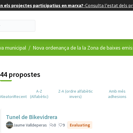
 els projectes participatius en marxa?
-
Consulta l'estat dels pr
va municipal
/
Nova ordenança de la la Zona de baixes emis
44 propostes
A-Z
Z-A (ordre alfabètic
Amb més
Aleatori
Recent
(Alfabètic)
invers)
adhesions
Tunel de Bikevidrera
Jaume Valldeperas
0
9
Evaluating