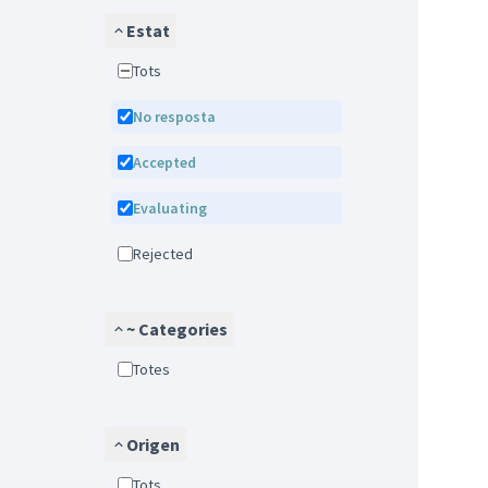
Estat
Tots
No resposta
Accepted
Evaluating
Rejected
~ Categories
Totes
Origen
Tots