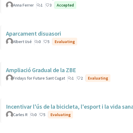
Anna Ferrer
1
3
Accepted
Aparcament disuasori
Albert Usé
0
5
Evaluating
Ampliació Gradual de la ZBE
Fridays for Future Sant Cugat
1
2
Evaluating
Incentivar l'ús de la bicicleta, l'esport i la vida san
Carles R
0
5
Evaluating