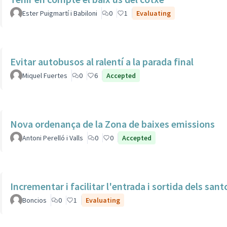
Ester Puigmartí i Babiloni
0
1
Evaluating
Evitar autobusos al ralentí a la parada final
Miquel Fuertes
0
6
Accepted
Nova ordenança de la Zona de baixes emissions
Antoni Perelló i Valls
0
0
Accepted
Incrementar i facilitar l'entrada i sortida dels san
Boncios
0
1
Evaluating