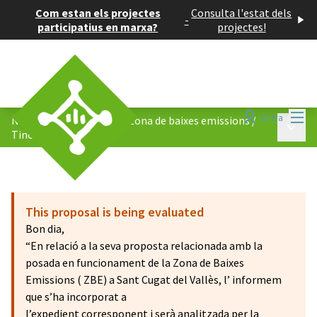
Com estan els projectes
Consulta l'estat dels
-
participatius en marxa?
projectes!
Menú
Entra
Nova ordenança de la la Zona de baixes emissions
/
Menú p
Tinc una proposta!
This proposal is being evaluated
Bon dia,
“En relació a la seva proposta relacionada amb la
posada en funcionament de la Zona de Baixes
Emissions ( ZBE) a Sant Cugat del Vallès, l’ informem
que s’ha incorporat a
l’expedient corresponent i serà analitzada per la