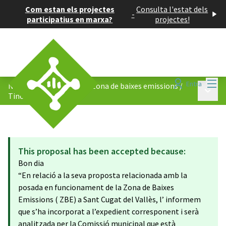
Com estan els projectes
Consulta l'estat dels
-
participatius en marxa?
projectes!
Menú
Entra
Nova ordenança de la la Zona de baixes emissions
/
Menú p
Tinc una proposta!
This proposal has been accepted because:
Bon dia
“En relació a la seva proposta relacionada amb la
posada en funcionament de la Zona de Baixes
Emissions ( ZBE) a Sant Cugat del Vallès, l’ informem
que s’ha incorporat a l’expedient corresponent i serà
analitzada per la Comissió municipal que està