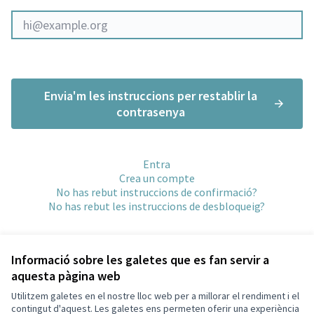
Envia'm les instruccions per restablir la
contrasenya
Entra
Crea un compte
No has rebut instruccions de confirmació?
No has rebut les instruccions de desbloqueig?
Informació sobre les galetes que es fan servir a
aquesta pàgina web
Utilitzem galetes en el nostre lloc web per a millorar el rendiment i el
Termes i condicions d'ús
contingut d'aquest. Les galetes ens permeten oferir una experiència
Configuració de les galetes