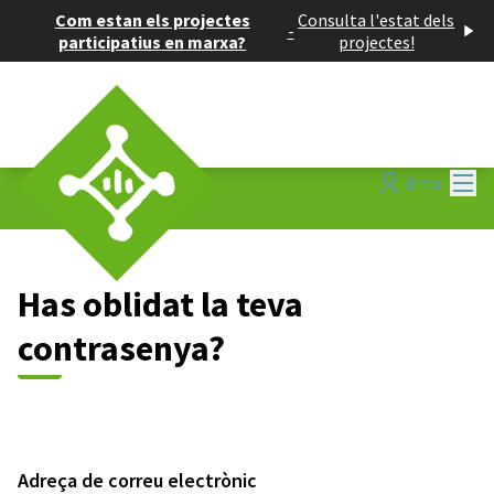
Com estan els projectes
Consulta l'estat dels
-
participatius en marxa?
projectes!
Menú
Entra
Has oblidat la teva
contrasenya?
Adreça de correu electrònic