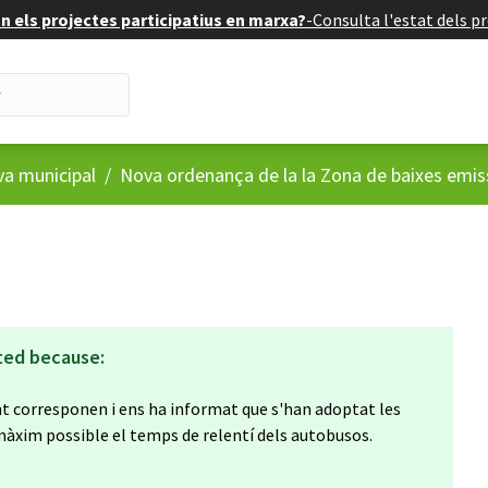
 els projectes participatius en marxa?
-
Consulta l'estat dels pr
va municipal
/
Nova ordenança de la la Zona de baixes emis
ted because:
nt corresponen i ens ha informat que s'han adoptat les
màxim possible el temps de relentí dels autobusos.