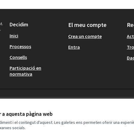
t.
Decidim
El meu compte
Re
.
Inici
Crea un compte
Act
Processos
Entra
Tr
Consells
Dad
Participació en
normativa
ir a aquesta pàgina web
ndiment i el contingut d'aquest. Les galetes ens permeten oferir una experièn
xarxes socials.