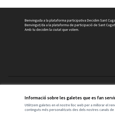
Benvinguda a la plataforma participativa Decidim Sant Cuga
Benvingut/da a la plataforma de participació de Sant Cugat
Amb tu decidim la ciutat que volem.
Termes i condicions d'ús
Configuració de les galetes
Informació sobre les galetes que es fan serv
Utilitzem galetes en el nostre lloc web per a millorar el re
continguts més personalitzats des dels nostres canals de 
(Enllaç extern)
Web creada amb
programari lliure
.