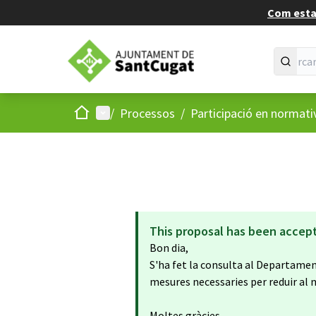
Com estan
Inici
Menú principal
/
Processos
/
Participació en normati
This proposal has been accep
Bon dia,
S'ha fet la consulta al Departame
mesures necessaries per reduir al 
Moltes gràcies.