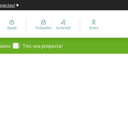
ojectes!
Ajuda
Trobades
Activitat
Entra
Menú d'usuari
sions
/
Tinc una proposta!