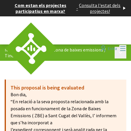
Com estan els projectes
Consulta l'estat dels
-
participatius en marxa?
projectes!
Menú
Entra
Nova ordenança de la la Zona de baixes emissions
/
Menú p
Tinc una proposta!
This proposal is being evaluated
Bon dia,
“En relació a la seva proposta relacionada amb la
posada en funcionament de la Zona de Baixes
Emissions ( ZBE) a Sant Cugat del Vallès, l’ informem
que s’ha incorporat a
l’expedient corresponent i serà analitzada per la