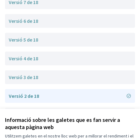
Versió 7 de 18
Versió 6 de 18
Versió 5 de 18
Versió 4 de 18
Versió 3 de 18
Versió 2 de 18
Versió 1 de 18
Informació sobre les galetes que es fan servir a
aquesta pàgina web
Utilitzem galetes en el nostre lloc web per a millorar el rendiment i el
Termes i condicions d'ús