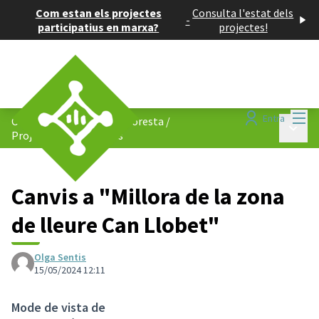
Com estan els projectes
Consulta l'estat dels
-
participatius en marxa?
projectes!
Menú
Entra
Consell de Barris de La Floresta
/
Menú p
Projectes participatius
Canvis a "Millora de la zona
de lleure Can Llobet"
Olga Sentis
15/05/2024 12:11
Mode de vista de