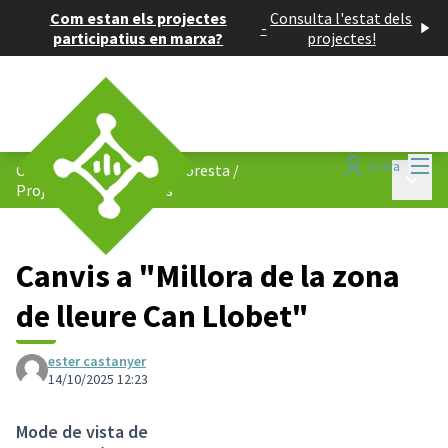
Com estan els projectes
Consulta l'estat dels
-
participatius en marxa?
projectes!
Menú
Entra
Consell de Barris de La Floresta
/
Menú p
Projectes participatius
Canvis a "Millora de la zona
de lleure Can Llobet"
ester castanyer
14/10/2025 12:23
Mode de vista de