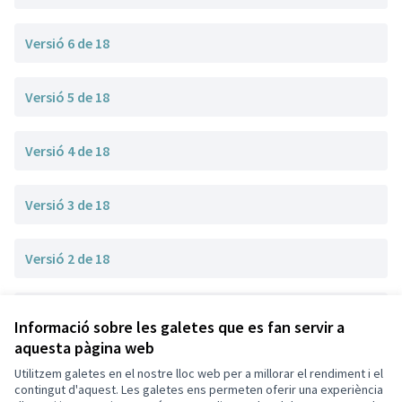
Versió 6 de 18
Versió 5 de 18
Versió 4 de 18
Versió 3 de 18
Versió 2 de 18
Versió 1 de 18
Informació sobre les galetes que es fan servir a
aquesta pàgina web
Utilitzem galetes en el nostre lloc web per a millorar el rendiment i el
Termes i condicions d'ús
contingut d'aquest. Les galetes ens permeten oferir una experiència
Configuració de les galetes