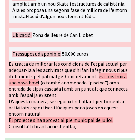
ampliat amb un nou Skate i estructures de calistènia.
Ara es proposa una segona fase de millora de l'entorn
i instal·lació d'algun nou element lúdic.
Ubicació:
Zona de lleure de Can Llobet
Pressupost disponible:
50.000 euros
Es tracta de millorar les condicions de l’espai actual per
adequar-la a les activitats que s’hi fan i afegir nous tipus
d’elements pel patinatge. Concretament,
es construirà
una nova bowl
(o també anomenada “piscina”) amb
entrada de tipus cascada i amb un punt alt que connecta
amb l’espai ja existent.
D'aquesta manera, se segueix treballant per fomentar
activitats esportives i lúdiques per a joves en aquest
entorn natural.
El projecte s'ha aprovat al ple municipal de juliol.
Consulta'l clicant
aquest enllaç
.