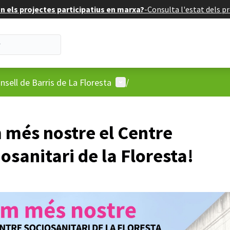
 els projectes participatius en marxa?
-
Consulta l'estat dels pr
'usuari
Menú d'usuari
nsell de Barris de La Floresta
/
 més nostre el Centre
osanitari de la Floresta!