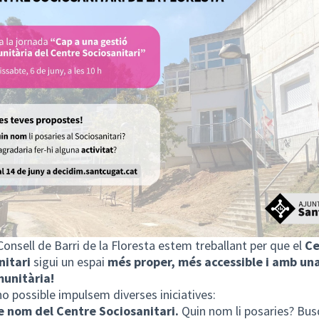
Consell de Barri de la Floresta estem treballant per que el
Ce
nitari
sigui un espai
més proper, més accessible i amb un
unitària!
ho possible impulsem diverses iniciatives:
e nom del Centre Sociosanitari.
Quin nom li posaries? Bu