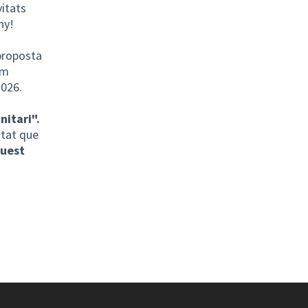
vitats
ny!
proposta
im
2026.
itari".
itat que
quest