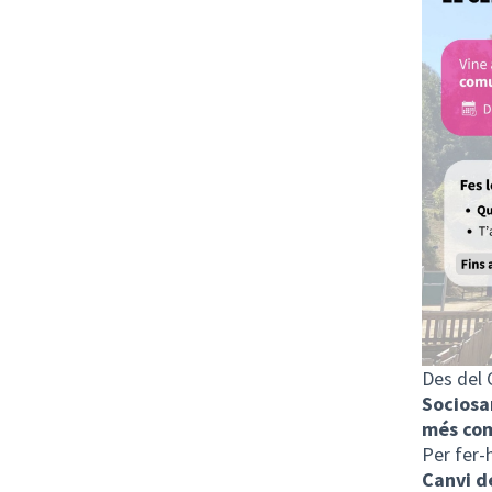
Des del 
Sociosa
més com
Per fer-
Canvi d