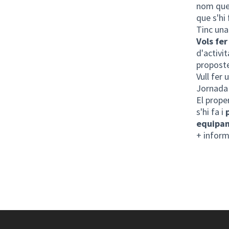
nom que 
que s'hi
Tinc una
Vols fer
d'activi
proposte
Vull fer 
Jornad
El prope
s'hi fa i
equipa
+ inform