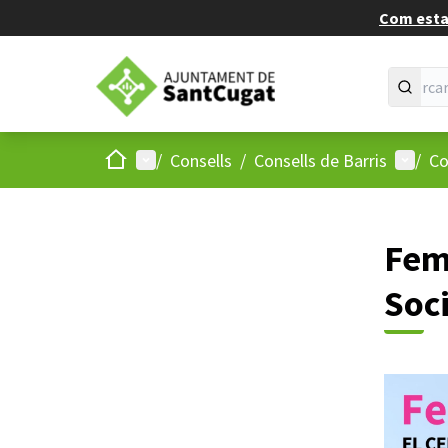
Com estan
Inici
Menú principal
Menú d
/
Consells
/
Consells de Barris
/
Co
Fem
Soci