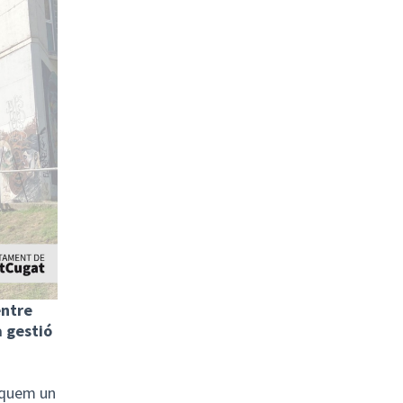
ntre
a gestió
squem un