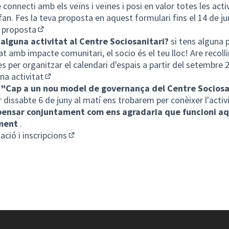
connecti amb els veïns i veïnes i posi en valor totes les acti
 fan. Fes la teva proposta en aquest formulari fins el 14 de ju
 proposta
(Obrir en una pestanya nova)
 alguna activitat al Centre Sociosanitari?
si tens alguna 
tat amb impacte comunitari, el socio és el teu lloc! Are recoll
s per organitzar el calendari d'espais a partir del setembre 
una activitat
(Obrir en una pestanya nova)
a
"Cap a un nou model de governança del Centre Sociosan
r dissabte 6 de juny al matí ens trobarem per conèixer l'activ
pensar conjuntament com ens agradaria que funcioni a
ment
.
ació i inscripcions
(Obrir en una pestanya nova)