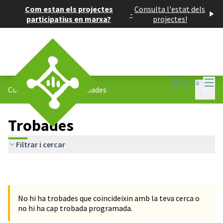
Com estan els projectes
Consulta l'estat dels
-
participatius en marxa?
projectes!
Menú
Entra
Menú p
Consells de Barris
/
Trobades
Trobades
Filtrar i cercar
No hi ha trobades que coincideixin amb la teva cerca o
no hi ha cap trobada programada.