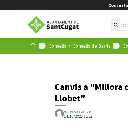
Com estan
Inici
Menú principal
Menú d
/
Consells
/
Consells de Barris
/
Co
Canvis a "Millora 
Llobet"
ester castanyer
14/10/2025 12:23