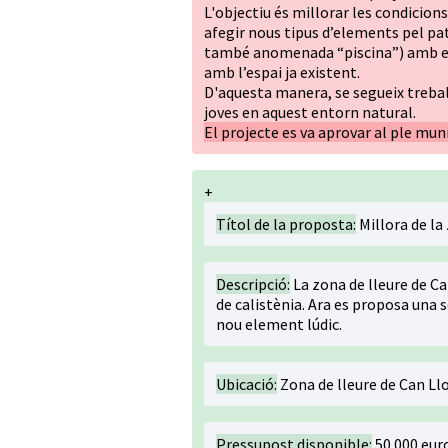
L'objectiu és millorar les condicions 
afegir nous tipus d’elements pel p
també anomenada “piscina”) amb en
amb l’espai ja existent.
D'aquesta manera, se segueix trebal
joves en aquest entorn natural.
El projecte es va aprovar al ple muni
+
Títol de la proposta:
Millora de la
Descripció:
La zona de lleure de Ca
de calistènia. Ara es proposa una s
nou element lúdic.
Ubicació:
Zona de lleure de Can Ll
Pressupost disponible:
50.000 eur