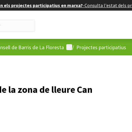
 els projectes participatius en marxa?
-
Consulta l'estat dels pr
'usuari
Menú d'usuari
nsell de Barris de La Floresta
/
Projectes participatius
de la zona de lleure Can