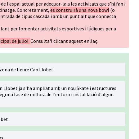
de l’espai actual per adequar-la a les activitats que s’hi fan i
atinatge. Concretament,
es construirà una nova bowl
(o
trada de tipus cascada i amb un punt alt que connecta
lant per fomentar activitats esportives i lúdiques per a
cipal de juliol.
Consulta'l clicant
aquest enllaç
.
 zona de lleure Can Llobet
n Llobet ja s'ha ampliat amb un nou Skate i estructures
egona fase de millora de l'entorn i instal·lació d'algun
obet
os