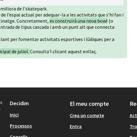
millora de l'skatepark.
de l’espai actual per adequar-la a les activitats que s’hi fan i
atinatge. Concretament,
es construirà una nova bowl
(o
trada de tipus cascada i amb un punt alt que connecta
lant per fomentar activitats esportives i lúdiques per a
cipal de juliol.
Consulta'l clicant
aquest enllaç
.
t.
Decidim
El meu compte
Re
.
Inici
Crea un compte
Act
Processos
Entra
Tr
Consells