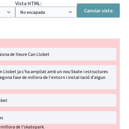
Vista HTML:
Canviar vista
 zona de lleure Can Llobet
n Llobet ja s'ha ampliat amb un nou Skate i estructures
egona fase de millora de l'entorn i instal·lació d'algun
obet
os
millora de l'skatepark.