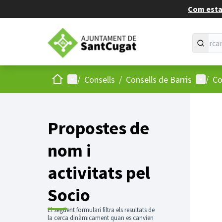
Com estan
Inici
Menú principal
Menú d
/
Consells
/
Consells de Barris
/
Co
Propostes de
nom i
activitats pel
Socio
El següent formulari filtra els resultats de
la cerca dinàmicament quan es canvien