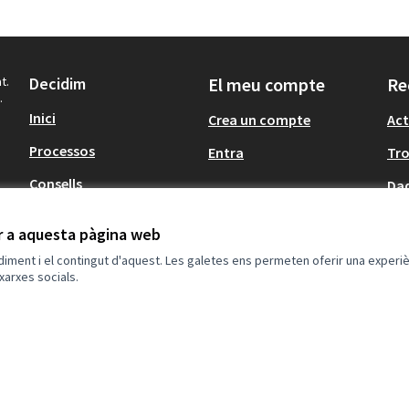
t.
Decidim
El meu compte
Re
.
Inici
Crea un compte
Act
Processos
Entra
Tr
Consells
Dad
Participació en
ir a aquesta pàgina web
normativa
ndiment i el contingut d'aquest. Les galetes ens permeten oferir una experièn
xarxes socials.