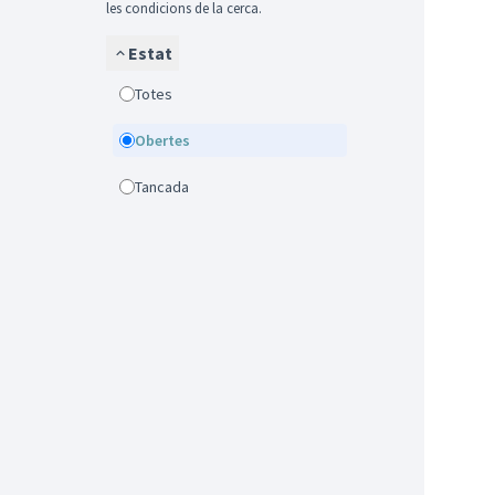
les condicions de la cerca.
Estat
Totes
Obertes
Tancada