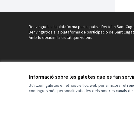
Benvinguda a la plataforma participativa Decidim Sant Cuga
Benvingut/da a la plataforma de participació de Sant Cugat
Amb tu decidim la ciutat que volem.
Informació sobre les galetes que es fan serv
Utilitzem galetes en el nostre lloc web per a millorar el re
continguts més personalitzats des dels nostres canals de 
Termes i condicions d'ús
Configuració de les galetes