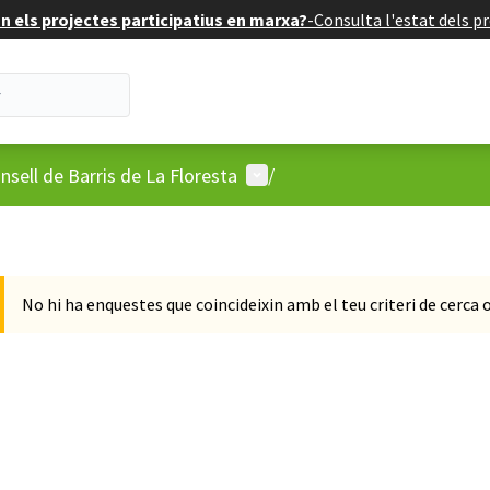
 els projectes participatius en marxa?
-
Consulta l'estat dels pr
'usuari
Menú d'usuari
nsell de Barris de La Floresta
/
No hi ha enquestes que coincideixin amb el teu criteri de cerca 