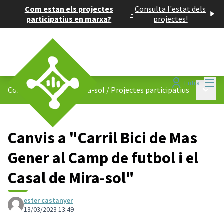
Com estan els projectes
Consulta l'estat dels
-
participatius en marxa?
projectes!
Menú
Entra
Menú p
Consell de Barris de Mira-sol
/
Projectes participatius
Canvis a "Carril Bici de Mas
Gener al Camp de futbol i el
Casal de Mira-sol"
ester castanyer
13/03/2023 13:49