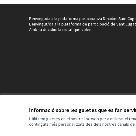
Benvinguda a la plataforma participativa Decidim Sant Cuga
Benvingut/da a la plataforma de participació de Sant Cugat
Amb tu decidim la ciutat que volem.
Termes i condicions d'ús
Configuració de les galetes
Informació sobre les galetes que es fan serv
Utilitzem galetes en el nostre lloc web per a millorar el re
continguts més personalitzats des dels nostres canals de 
(Enllaç extern)
Web creada amb
programari lliure
.
(Enllaç extern)