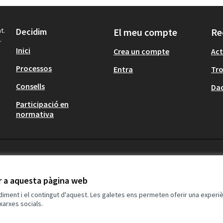
t.
Decidim
El meu compte
Re
.
Inici
Crea un compte
Act
Processos
Entra
Tr
Consells
Dad
Participació en
normativa
ir a aquesta pàgina web
ndiment i el contingut d'aquest. Les galetes ens permeten oferir una experièn
xarxes socials.