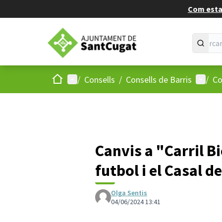
Com estan
Inici
Menú principal
Menú d
/
Consells
/
Consells de Barris
/
Co
Canvis a "Carril B
futbol i el Casal d
Olga Sentis
04/06/2024 13:41