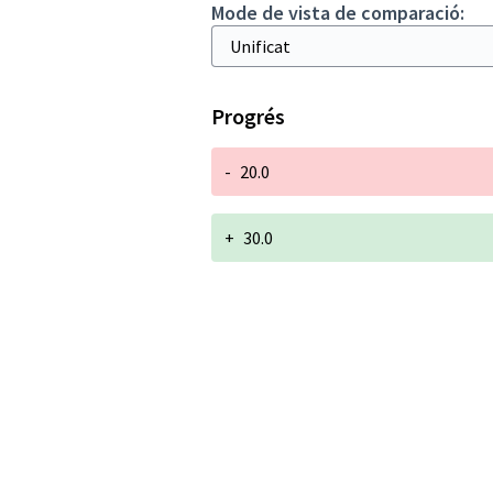
Mode de vista de comparació:
Progrés
-
20.0
+
30.0