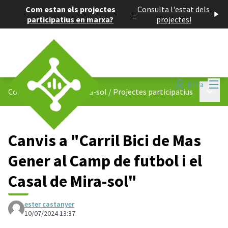
Com estan els projectes
Consulta l'estat dels
-
participatius en marxa?
projectes!
Menú
Entra
Menú p
Consell de Barris de Mira-sol
/
Projectes participatius
Canvis a "Carril Bici de Mas
Gener al Camp de futbol i el
Casal de Mira-sol"
ester castanyer
10/07/2024 13:37