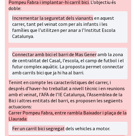
Pompeu Fabra i implantar-hi carril bici.
L’objectiu és
doble:
Incrementar la seguretat dels vianants
en aquest
carrer, tant pel veïnat com per als infants i les
famílies que l’utilitzen per anar a l’Institut Escola
Catalunya.
Connectar amb bici el barri de Mas Gener
amb la zona
de centralitat del Casal, l’escola, el camp de futbol i el
futur complex aquàtic. La proposta permet connectar
amb carrils bici que ja hi ha al barri.
Tenint en compte les característiques del carrer, i
després d’haver-ho treballat a nivell tècnic i en reunions
amb el veïnat, l’AFA de l’IE Catalunya, l’Assemblea de la
Bici i altres entitats del barri, es proposen les següents
actuacions:
Carrer Pompeu Fabra, entre rambla Baixador i plaça de la
Llaurada:
Fer un carril bici segregat
dels vehicles a motor.