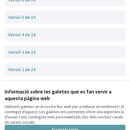
Versió 5 de 24
Versió 4 de 24
Versió 3 de 24
Versió 2 de 24
Versió 1 de 24
Informació sobre les galetes que es fan servir a
aquesta pàgina web
Utilitzem galetes en el nostre lloc web per a millorar el rendiment i el
Termes i condicions d'ús
contingut d'aquest. Les galetes ens permeten oferir una experiència
Configuració de les galetes
d'usuari i uns continguts més personalitzats des dels nostres canals
Decidim Sant Cugat a X
Decidim Sant Cugat a Facebook
Decidim Sant Cugat a Instagram
Decidim Sant Cugat a GitHub
de xarxes socials.
(Enllaç extern)
(Enllaç extern)
(Enllaç extern)
(Enllaç extern)
Acceptar totes