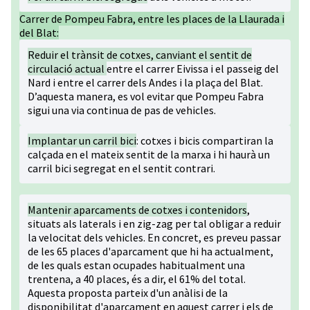
Carrer de Pompeu Fabra, entre les places de la Llaurada i
del Blat:
Reduir el trànsit de cotxes, canviant el sentit de
circulació actual
entre el carrer Eivissa i el passeig del
Nard i entre el carrer dels Andes i la plaça del Blat.
D’aquesta manera, es vol evitar que Pompeu Fabra
sigui una via continua de pas de vehicles.
Implantar un carril bici
: cotxes i bicis compartiran la
calçada en el mateix sentit de la marxa i hi haurà un
carril bici segregat en el sentit contrari.
Mantenir aparcaments de cotxes i contenidors
,
situats als laterals i en zig-zag per tal obligar a reduir
la velocitat dels vehicles. En concret, es preveu passar
de les 65 places d'aparcament que hi ha actualment,
de les quals estan ocupades habitualment una
trentena, a 40 places, és a dir, el 61% del total.
Aquesta proposta parteix d'un anàlisi de la
disponibilitat d'aparcament en aquest carrer i els de