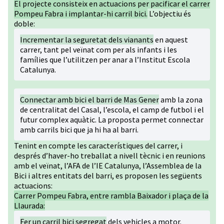
El projecte consisteix en actuacions per pacificar el carrer
Pompeu Fabra i implantar-hi carril bici.
L’objectiu és
doble:
Incrementar la seguretat dels vianants
en aquest
carrer, tant pel veïnat com per als infants i les
famílies que l’utilitzen per anar a l’Institut Escola
Catalunya.
Connectar amb bici el barri de Mas Gener
amb la zona
de centralitat del Casal, l’escola, el camp de futbol i el
futur complex aquàtic. La proposta permet connectar
amb carrils bici que ja hi ha al barri.
Tenint en compte les característiques del carrer, i
després d’haver-ho treballat a nivell tècnic i en reunions
amb el veïnat, l’AFA de l’IE Catalunya, l’Assemblea de la
Bici i altres entitats del barri, es proposen les següents
actuacions:
Carrer Pompeu Fabra, entre rambla Baixador i plaça de la
Llaurada:
Fer un carril bici segregat
dels vehicles a motor.