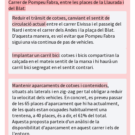
Carrer de Pompeu Fabra, entre les places de la Llaurada i
del Blat:
Reduir el trànsit de cotxes, canviant el sentit de
circulació actual
entre el carrer Eivissa i el passeig del
Nard i entre el carrer dels Andes i la plaça del Blat.
D’aquesta manera, es vol evitar que Pompeu Fabra
sigui una via continua de pas de vehicles.
Implantar un carril bici
: cotxes i bicis compartiran la
calçada en el mateix sentit de la marxa i hi haurà un
carril bici segregat en el sentit contrari.
Mantenir aparcaments de cotxes i contenidors
,
situats als laterals i en zig-zag per tal obligar a reduir
la velocitat dels vehicles. En concret, es preveu passar
de les 65 places d'aparcament que hi ha actualment,
de les quals estan ocupades habitualment una
trentena, a 40 places, és a dir, el 61% del total.
Aquesta proposta parteix d'un anàlisi de la
disponibilitat d'aparcament en aquest carrer i els de
l'entorn.