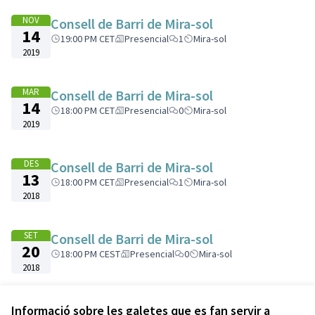
NOV
Consell de Barri de Mira-sol
14
19:00 PM CET
Presencial
1
Mira-sol
2019
MAR
Consell de Barri de Mira-sol
14
18:00 PM CET
Presencial
0
Mira-sol
2019
DES
Consell de Barri de Mira-sol
13
18:00 PM CET
Presencial
1
Mira-sol
2018
SET
Consell de Barri de Mira-sol
20
18:00 PM CEST
Presencial
0
Mira-sol
2018
Veure totes les trobades cancel·lades
Informació sobre les galetes que es fan servir a