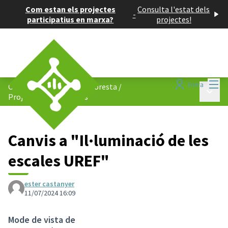
Com estan els projectes
Consulta l'estat dels
-
participatius en marxa?
projectes!
Menú
Entra
Consell de Barris de La Floresta
/
Menú p
Projectes participatius
Canvis a "Il·luminació de les
escales UREF"
ester castanyer
11/07/2024 16:09
Mode de vista de