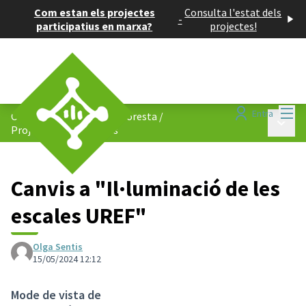
Com estan els projectes
Consulta l'estat dels
-
participatius en marxa?
projectes!
Menú
Entra
Consell de Barris de La Floresta
/
Menú p
Projectes participatius
Canvis a "Il·luminació de les
escales UREF"
Olga Sentis
15/05/2024 12:12
Mode de vista de