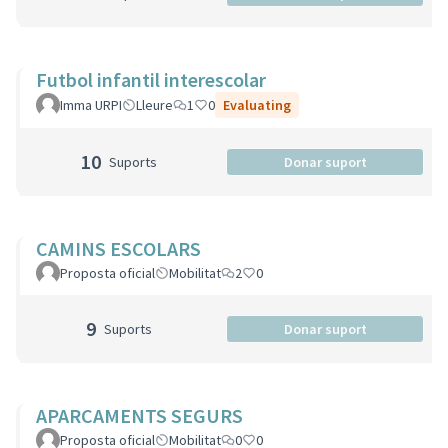
Futbol infantil interescolar
Imma URPI
Lleure
1
0
Evaluating
10
Suports
Donar suport
CAMINS ESCOLARS
Proposta oficial
Mobilitat
2
0
9
Suports
Donar suport
APARCAMENTS SEGURS
Proposta oficial
Mobilitat
0
0