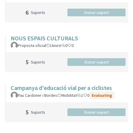
6
Suports
Donar suport
NOUS ESPAIS CULTURALS
Proposta oficial
Lleure
0
0
5
Suports
Donar suport
Campanya d'educació vial per a ciclistes
Pau Cardoner i Bordes
Mobilitat
1
0
Evaluating
5
Suports
Donar suport