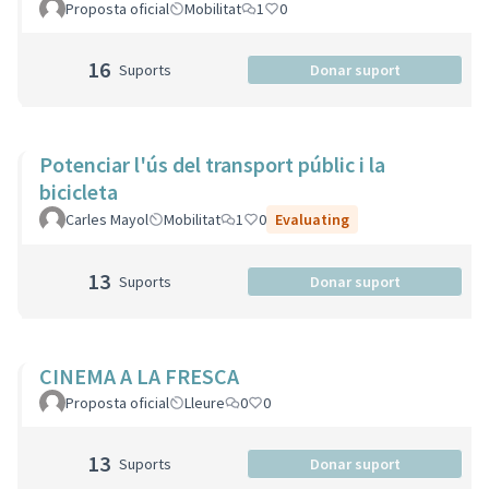
Proposta oficial
Mobilitat
1
0
16
Suports
Donar suport
Potenciar l'ús del transport públic i la
bicicleta
Carles Mayol
Mobilitat
1
0
Evaluating
13
Suports
Donar suport
CINEMA A LA FRESCA
Proposta oficial
Lleure
0
0
13
Suports
Donar suport