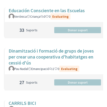
Educación Consciente en las Escuelas
Verónica
Criança
0
0
Evaluating
33
Suports
Donar suport
Dinamització i formació de grups de joves
per crear una cooperativa d'habitatges en
cessió d'ús
Pau Nadal
Emancipació
1
0
Evaluating
27
Suports
Donar suport
CARRILS BICI