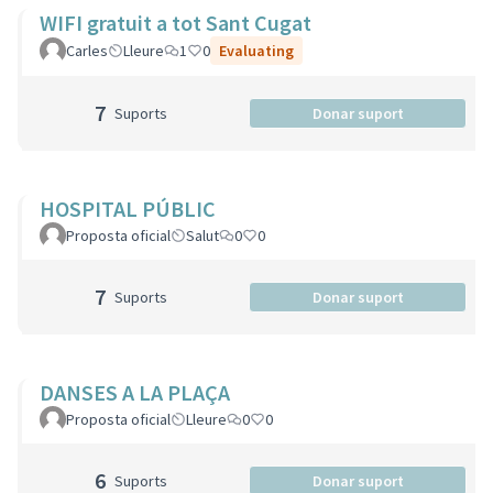
WIFI gratuit a tot Sant Cugat
Carles
Lleure
1
0
Evaluating
7
Suports
Donar suport
HOSPITAL PÚBLIC
Proposta oficial
Salut
0
0
7
Suports
Donar suport
DANSES A LA PLAÇA
Proposta oficial
Lleure
0
0
6
Suports
Donar suport