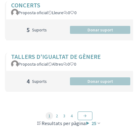
CONCERTS
Proposta oficial
Lleure
0
0
5
Suports
Donar suport
TALLERS D'IGUALTAT DE GÈNERE
Proposta oficial
Altres
0
0
4
Suports
Donar suport
1
2
3
4
Resultats per pàgina:
25