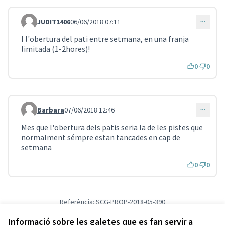
JUDIT1406
06/06/2018 07:11
Comentari 63
I l'obertura del pati entre setmana, en una franja
limitada (1-2hores)!
0
0
Barbara
07/06/2018 12:46
Comentari 66
Mes que l'obertura dels patis seria la de les pistes que
normalment sémpre estan tancades en cap de
setmana
0
0
Referència: SCG-PROP-2018-05-390
Versió 1
(de 1)
veure altres versions
Verifica l'empremta digital
Informació sobre les galetes que es fan servir a