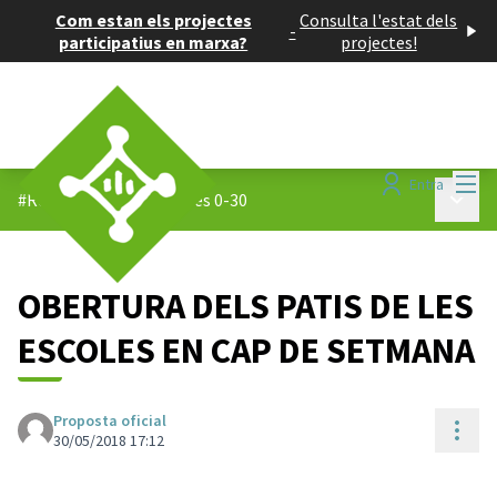
Com estan els projectes
Consulta l'estat dels
-
participatius en marxa?
projectes!
Menú
Entra
Menú p
#Reptes 0-30
/
Propostes 0-30
OBERTURA DELS PATIS DE LES
ESCOLES EN CAP DE SETMANA
Proposta oficial
Cont
30/05/2018 17:12