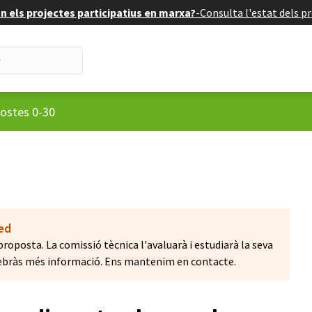
 els projectes participatius en marxa?
-
Consulta l'estat dels pr
suari
ostes 0-30
ted
proposta. La comissió tècnica l'avaluarà i estudiarà la seva
l rebràs més informació. Ens mantenim en contacte.