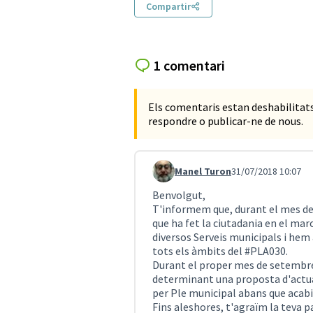
Compartir
1 comentari
Els comentaris estan deshabilita
respondre o publicar-ne de nous.
Manel Turon
31/07/2018 10:07
Comentari 95
Benvolgut,
T'informem que, durant el mes de
que ha fet la ciutadania en el mar
diversos Serveis municipals i hem
tots els àmbits del #PLA030.
Durant el proper mes de setembre 
determinant una proposta d'actuac
per Ple municipal abans que acabi
Fins aleshores, t'agraïm la teva p