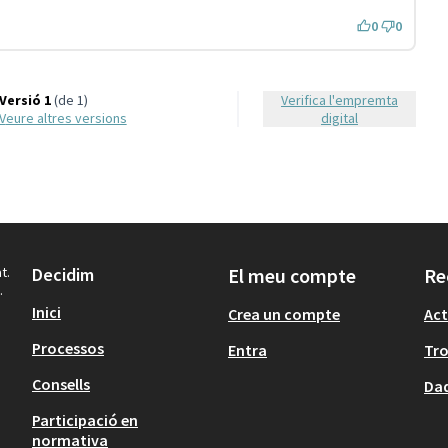
0
0
Versió 1
(de 1)
Verifica l'empremta
veure altres versions
digital
t.
Decidim
El meu compte
Re
.
Inici
Crea un compte
Act
Processos
Entra
Tr
Consells
Dad
Participació en
normativa