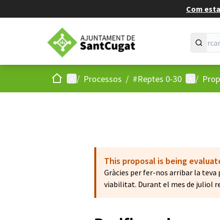
Com estan
Inici
Menú principal
Menú d'u
/
Processos
/
#Reptes 0-30
/
Prop
This proposal is being evalua
Gràcies per fer-nos arribar la teva 
viabilitat. Durant el mes de julio