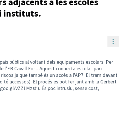
rs adjacents a les escoles
i instituts.
Contr
pais públics al voltant dels equipaments escolars. Per
de l’EB Cavall Fort. Aquest connecta escola i parc
t riscos ja que també és un accés a l'AP7. El tram davant
no té accessos). El procés es pot fer junt amb la Gerbert
//goo.gl/vZZ1Mz
). És poc intrusiu, sense cost,
(Enllaç extern)