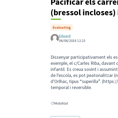
Pacificar els carre
(bressol incloses) 
Evaluating
Eduard
06/06/2018 12:23
Dissenyar participativament els es
exemple, el c/Carles Riba, davant 
infantil. Es creua sovint i assumin
de l'escola, es pot peatonalitzar (
d'Orlhac, tipus “superilla”. (
https:
temporal i reversible.
Mobilitat
Resultats en filtrar per: Mobilitat