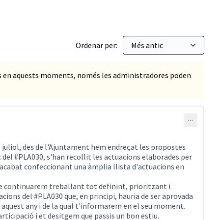
Ordenar per:
ts en aquests moments, només les administradores poden
 juliol, des de l'Ajuntament hem endreçat les propostes
c del #PLA030, s'han recollit les actuacions elaborades per
 acabat confeccionant una àmplia llista d'actuacions en
continuarem treballant tot definint, prioritzant i
ions del #PLA030 que, en principi, hauria de ser aprovada
 aquest any i de la qual t'informarem en el seu moment.
articipació i et desitgem que passis un bon estiu.