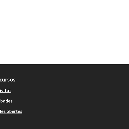
cursos
ivitat
obades
es obertes