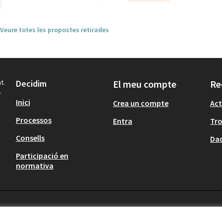
Veure totes les propostes retirades
t.
Decidim
El meu compte
Re
.
Inici
Crea un compte
Act
Processos
Entra
Tr
Consells
Dad
Participació en
normativa