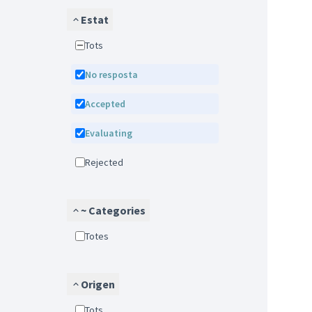
Estat
Tots
No resposta
Accepted
Evaluating
Rejected
~ Categories
Totes
Origen
Tots