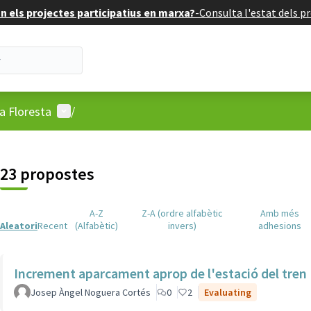
 els projectes participatius en marxa?
-
Consulta l'estat dels pr
Menú d'usuari
a Floresta
/
23 propostes
A-Z
Z-A (ordre alfabètic
Amb més
Aleatori
Recent
(Alfabètic)
invers)
adhesions
Increment aparcament aprop de l'estació del tren
Josep Àngel Noguera Cortés
0
2
Evaluating