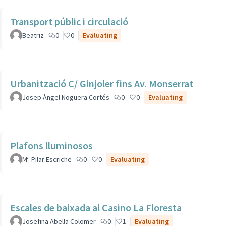
Transport públic i circulació
Beatriz
0
0
Evaluating
Urbanització C/ Ginjoler fins Av. Monserrat
Josep Àngel Noguera Cortés
0
0
Evaluating
Plafons lluminosos
Mª Pilar Escriche
0
0
Evaluating
Escales de baixada al Casino La Floresta
Josefina Abella Colomer
0
1
Evaluating