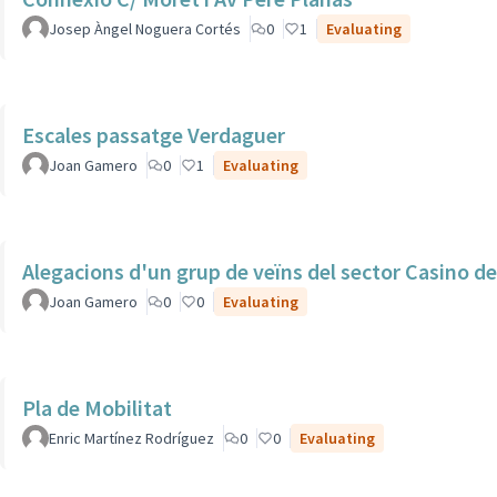
Josep Àngel Noguera Cortés
0
1
Evaluating
Escales passatge Verdaguer
Joan Gamero
0
1
Evaluating
Alegacions d'un grup de veïns del sector Casino de
Joan Gamero
0
0
Evaluating
Pla de Mobilitat
Enric Martínez Rodríguez
0
0
Evaluating