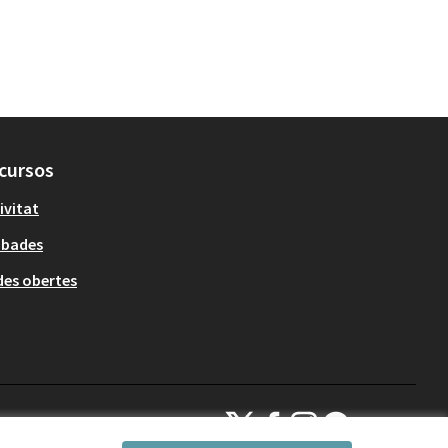
cursos
ivitat
obades
es obertes
Decidim Sant Cugat a X
Decidim Sant Cugat a Facebook
Decidim Sant Cugat a Inst
Decidim Sant Cugat a