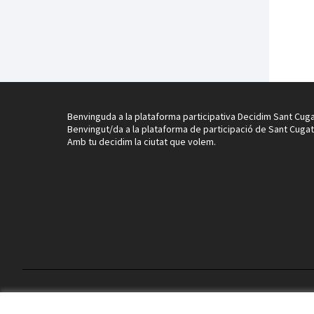
Benvinguda a la plataforma participativa Decidim Sant Cuga
Benvingut/da a la plataforma de participació de Sant Cugat
Amb tu decidim la ciutat que volem.
Termes i condicions d'ús
Configuració de les galetes