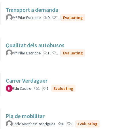
Transport a demanda
Mª Pilar Escriche
0
1
Evaluating
Qualitat dels autobusos
Mª Pilar Escriche
1
1
Evaluating
Carrer Verdaguer
Edu Castro
1
1
Evaluating
Pla de mobilitar
Enric Martínez Rodríguez
0
1
Evaluating