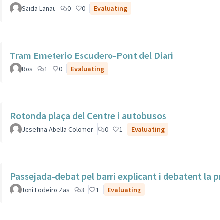
Saida Lanau
0
0
Evaluating
Tram Emeterio Escudero-Pont del Diari
Ros
1
0
Evaluating
Rotonda plaça del Centre i autobusos
Josefina Abella Colomer
0
1
Evaluating
Passejada-debat pel barri explicant i debatent la 
Toni Lodeiro Zas
3
1
Evaluating