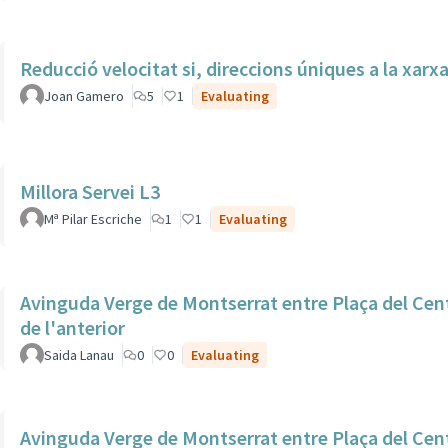
Reducció velocitat si, direccions úniques a la xarxa
Joan Gamero
5
1
Evaluating
Millora Servei L3
Mª Pilar Escriche
1
1
Evaluating
Avinguda Verge de Montserrat entre Plaça del Centr
de l'anterior
Saida Lanau
0
0
Evaluating
Avinguda Verge de Montserrat entre Plaça del Centr