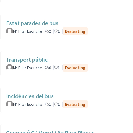
Estat parades de bus
Mª Pilar Escriche
2
1
Evaluating
Transport públic
Mª Pilar Escriche
0
1
Evaluating
Incidències del bus
Mª Pilar Escriche
1
1
Evaluating
Connexió C/ Moret i Av Pere Planas