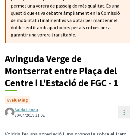
permet una vorera de passeig de més qualitat. És una
qüestió que es va debatre àmpliament en la Comissió
de mobilitat i finalment es va optar per mantenir el
doble sentit amb apartadors per als cotxes per a
garantir una vorera transitable.
Avinguda Verge de
Montserrat entre Plaça del
Centre i L'Estació de FGC - 1
Evaluating
Saida Lanau
Cont
30/04/2019 11:02
Voldria fer una apreciació i una proposta sobre el tram