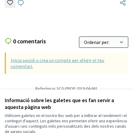
0 comentaris
Inicia sessió o crea un compte per afegir el teu
comentari.
Referència: SCG-PROP-2019-04-661
Versió 1
(de 1)
veure altres versions
Verifica l'empremta digital
Informació sobre les galetes que es fan servir a
aquesta pàgina web
Utilitzem galetes en el nostre lloc web per a millorar el rendiment i el
Termes i condicions d'ús
contingut d'aquest. Les galetes ens permeten oferir una experiència
Configuració de les galetes
d'usuari i uns continguts més personalitzats des dels nostres canals
Decidim Sant Cugat a X
Decidim Sant Cugat a Facebook
Decidim Sant Cugat a Instagram
Decidim Sant Cugat a GitHub
de xarxes socials.