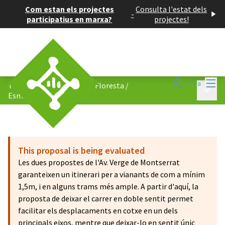
Com estan els projectes
Consulta l'estat dels
-
participatius en marxa?
projectes!
Menú
Entra
Tornem a caminar per La Floresta
/
Menú p
Esmenes i comentaris
This proposal is being evaluated
Les dues propostes de l'Av. Verge de Montserrat
garanteixen un itinerari per a vianants de com a mínim
1,5m, i en alguns trams més ample. A partir d'aquí, la
proposta de deixar el carrer en doble sentit permet
facilitar els desplacaments en cotxe en un dels
principals eixos, mentre que deixar-lo en sentit únic