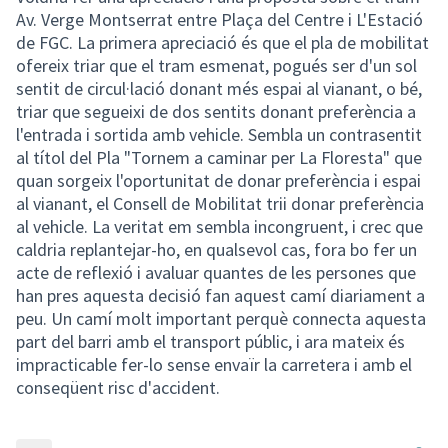
Av. Verge Montserrat entre Plaça del Centre i L'Estació
de FGC. La primera apreciació és que el pla de mobilitat
ofereix triar que el tram esmenat, pogués ser d'un sol
sentit de circul·lació donant més espai al vianant, o bé,
triar que segueixi de dos sentits donant preferència a
l'entrada i sortida amb vehicle. Sembla un contrasentit
al títol del Pla "Tornem a caminar per La Floresta" que
quan sorgeix l'oportunitat de donar preferència i espai
al vianant, el Consell de Mobilitat trii donar preferència
al vehicle. La veritat em sembla incongruent, i crec que
caldria replantejar-ho, en qualsevol cas, fora bo fer un
acte de reflexió i avaluar quantes de les persones que
han pres aquesta decisió fan aquest camí diariament a
peu. Un camí molt important perquè connecta aquesta
part del barri amb el transport públic, i ara mateix és
impracticable fer-lo sense envaïr la carretera i amb el
conseqüent risc d'accident.