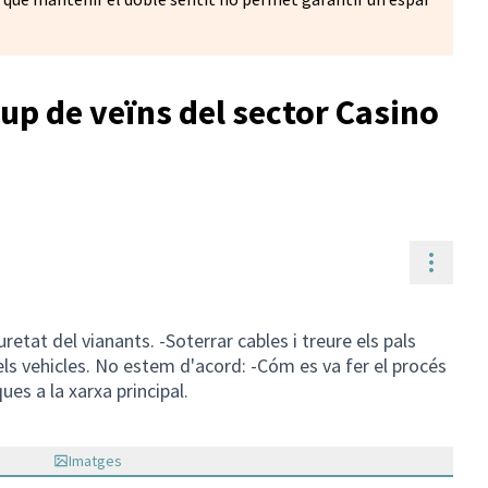
up de veïns del sector Casino
Contr
retat del vianants. -Soterrar cables i treure els pals
dels vehicles. No estem d'acord: -Cóm es va fer el procés
ques a la xarxa principal.
Imatges