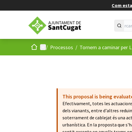
Com estan
Inici
Menú principal
/
Processos
/
Tornem a caminar per L
This proposal is being evalua
Efectivament, totes les actuacion
dels vianants, entre d'altres reduïnt
soterrament de cablejat és una act
urbanística. En la proposta que s'h
sentit excepte en aquells trams en