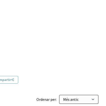
mpartir
Ordenar per: