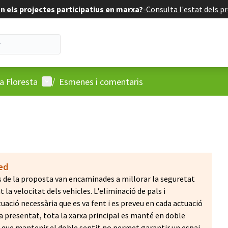
 els projectes participatius en marxa?
-
Consulta l'estat dels pr
Menú d'usuari
a Floresta
/
Esmenes i comentaris
ted
s de la proposta van encaminades a millorar la seguretat
 la velocitat dels vehicles. L'eliminació de pals i
uació necessària que es va fent i es preveu en cada actuació
a presentat, tota la xarxa principal es manté en doble
 que mantenir el doble sentit no permet garantir un espai