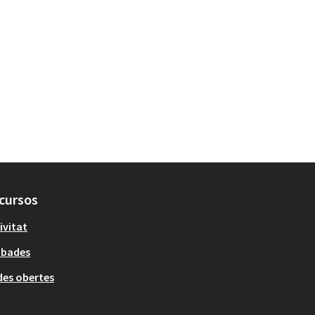
cursos
ivitat
obades
es obertes