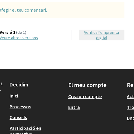
afegir el teu comentari.
Versió 1
(de 1)
Verifica l'empremta
veure altres versions
digital
t.
Decidim
El meu compte
Re
.
Inici
Crea un compte
Act
Processos
Entra
Tr
Consells
Dad
Participació en