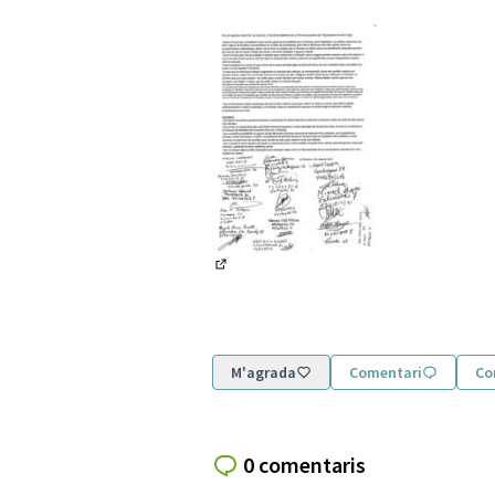
(Enllaç extern)
M'agrada
Comentari
Co
0 comentaris