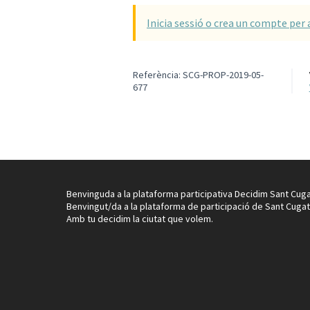
Inicia sessió o crea un compte per 
Referència: SCG-PROP-2019-05-
677
Benvinguda a la plataforma participativa Decidim Sant Cuga
Benvingut/da a la plataforma de participació de Sant Cugat
Amb tu decidim la ciutat que volem.