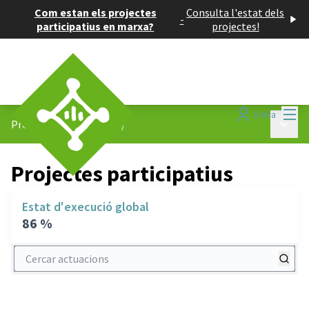
Com estan els projectes
Consulta l'estat dels
-
participatius en marxa?
projectes!
Menú
Entra
Menú p
Projectes participatius
/
Projectes participatius
Estat d'execució global
86 %
Cercar actuacions