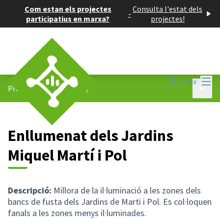
Com estan els projectes
Consulta l'estat dels
-
participatius en marxa?
projectes!
Menú
Entra
Menú p
Projectes participatius
/
Enllumenat dels Jardins
Miquel Martí i Pol
Descripció:
Millora de la il·luminació a les zones dels
bancs de fusta dels Jardins de Marti i Pol. Es col·loquen
fanals a les zones menys il·luminades.