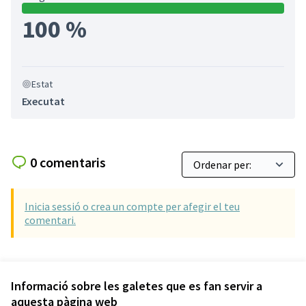
100 %
Estat
Executat
0 comentaris
Inicia sessió o crea un compte per afegir el teu
comentari.
Referència: SCG-RESU-2018-12-26
Versió 7
(de 7)
veure altres versions
Informació sobre les galetes que es fan servir a
aquesta pàgina web