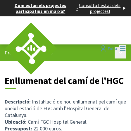
Com estan els projectes
Consulta l'estat dels
-
participatius en marxa?
projectes!
Menú
Entra
Menú p
Projectes participatius
/
Enllumenat del camí de l'HGC
Descripció:
Instal·lació de nou enllumenat pel camí que
uneix l'estació de FGC amb l'Hospital General de
Catalunya.
Ubicació:
Camí FGC Hospital General.
Pressupost:
22.000 euros.