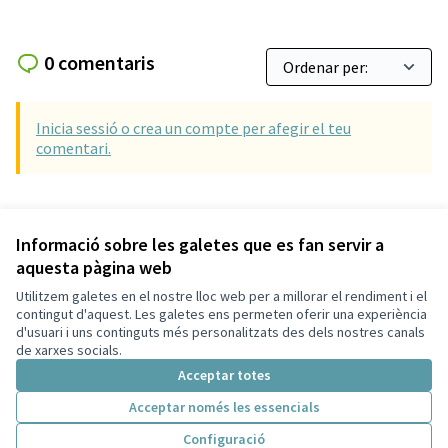
0 comentaris
Inicia sessió o crea un compte per afegir el teu
comentari.
Referència: SCG-RESU-2018-12-25
Versió 6
(de 6)
veure altres versions
Informació sobre les galetes que es fan servir a
aquesta pàgina web
Utilitzem galetes en el nostre lloc web per a millorar el rendiment i el
Termes i condicions d'ús
contingut d'aquest. Les galetes ens permeten oferir una experiència
Configuració de les galetes
d'usuari i uns continguts més personalitzats des dels nostres canals
Decidim Sant Cugat a X
Decidim Sant Cugat a Facebook
Decidim Sant Cugat a Instagram
Decidim Sant Cugat a GitHub
de xarxes socials.
(Enllaç extern)
(Enllaç extern)
(Enllaç extern)
(Enllaç extern)
Acceptar totes
Acceptar només les essencials
Amb llicènc
(Enllaç exte
Configuració
(Enllaç extern)