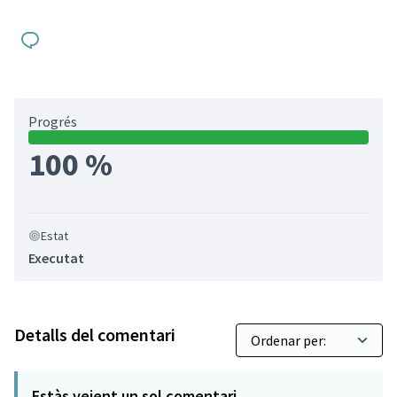
Progrés
100 %
Estat
Executat
Detalls del comentari
Estàs veient un sol comentari