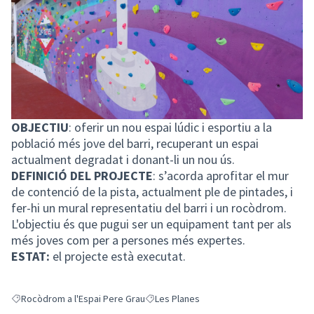
OBJECTIU
: oferir un nou espai lúdic i esportiu a la
població més jove del barri, recuperant un espai
actualment degradat i donant-li un nou ús.
DEFINICIÓ DEL PROJECTE
: s’acorda aprofitar el mur
de contenció de la pista, actualment ple de pintades, i
fer-hi un mural representatiu del barri i un rocòdrom.
L'objectiu és que pugui ser un equipament tant per als
més joves com per a persones més expertes.
ESTAT:
el projecte està executat.
Rocòdrom a l'Espai Pere Grau
Les Planes
Resultats en filtrar per: Rocòdrom a l'Espai Pere Grau
Resultats en filtrar per: Les Planes