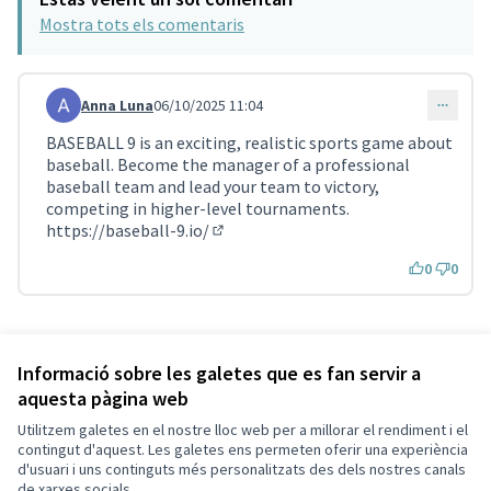
Mostra tots els comentaris
Anna Luna
06/10/2025 11:04
Comentari 4319
BASEBALL 9 is an exciting, realistic sports game about
baseball. Become the manager of a professional
baseball team and lead your team to victory,
competing in higher-level tournaments.
https://baseball-9.io/
(Enllaç extern)
0
0
Referència: SCG-RESU-2023-11-294
Versió 1
(de 1)
veure altres versions
Informació sobre les galetes que es fan servir a
aquesta pàgina web
Utilitzem galetes en el nostre lloc web per a millorar el rendiment i el
Termes i condicions d'ús
contingut d'aquest. Les galetes ens permeten oferir una experiència
Configuració de les galetes
d'usuari i uns continguts més personalitzats des dels nostres canals
Decidim Sant Cugat a X
Decidim Sant Cugat a Facebook
Decidim Sant Cugat a Instagram
Decidim Sant Cugat a GitHub
de xarxes socials.