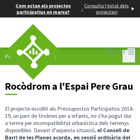
Com estan els projectes
Consulta l'estat dels
-
participatius en marxa?
projectes!
Menú
Entra
Menú p
Projectes participatius
/
Rocòdrom a l'Espai Pere Grau
El projecte escollit als Pressupostos Participatius 2018-
19, un parc de tirolines per a infants, no s'ha pogut dur
a terme per incompatibilitat urbanística dels terrenys
disponibles. Davant d'aquesta situació,
el Consell de
Barri de les Planes acorda, en sessió ordinària del