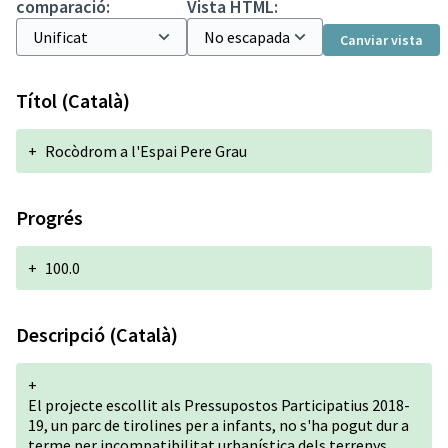
comparació:
Vista HTML:
Canviar vista
Títol (Català)
+
Rocòdrom a l'Espai Pere Grau
Progrés
+
100.0
Descripció (Català)
+
El projecte escollit als Pressupostos Participatius 2018-
19, un parc de tirolines per a infants, no s'ha pogut dur a
terme per incompatibilitat urbanística dels terrenys