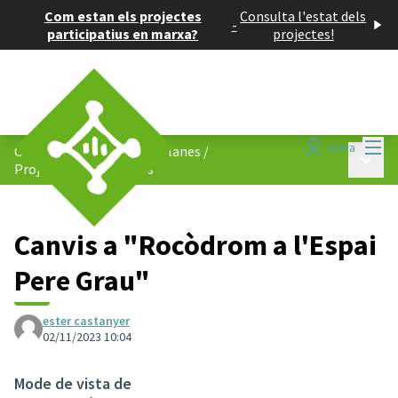
Com estan els projectes
Consulta l'estat dels
-
participatius en marxa?
projectes!
Menú
Entra
Consell de Barris de Les Planes
/
Menú p
Projectes participatius
Canvis a "Rocòdrom a l'Espai
Pere Grau"
ester castanyer
02/11/2023 10:04
Mode de vista de