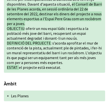
disponibles. Davant d'aquesta situació,
el Consell de Barri
de les Planes acorda, en sessió ordinària del 22 de
setembre del 2022, destinar els diners del projecte a nous
elements esportius a l'Espai Pere Grau com un rocòdrom
per a joves.
OBJECTIU
: oferir un nou espai lúdic i esportiu a la
població més jove del barri, recuperant un espai
actualment degradat i donant-li un nou ús.
DEFINICIÓ DEL PROJECTE
: s’acorda aprofitar el mur de
contenció de la pista, actualment ple de pintades, i fer-hi
un mural representatiu del barri i un rocòdrom. L'objectiu
és que pugui ser un equipament tant per als més joves
com per a persones més expertes.
ESTAT:
el projecte està executat.
Àmbit
+
Les Planes