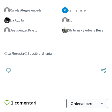
Carola Alegre Aubets
carme farre
Lia Aguilar
Eloi
JesusAngel Prieto
Shillwinsky Adosis Besa
La Floresta
Sessió ordinària
Resultats en filtrar per: La Floresta
Resultats en filtrar per: Sessió ordinària
1 comentari