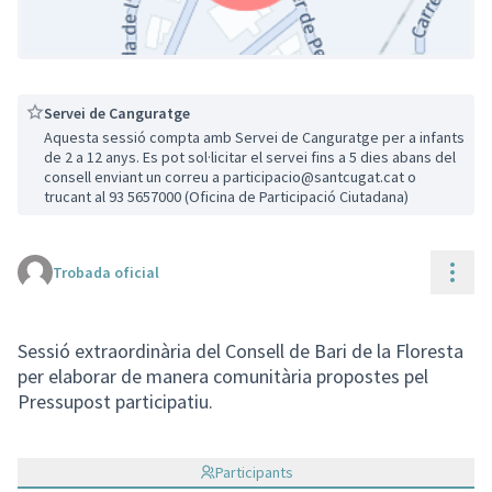
Servei de Canguratge
Aquesta sessió compta amb Servei de Canguratge per a infants
de 2 a 12 anys. Es pot sol·licitar el servei fins a 5 dies abans del
consell enviant un correu a participacio@santcugat.cat o
(Enllaç extern)
trucant al 93 5657000 (Oficina de Participació Ciutadana)
Cont
Trobada oficial
Sessió extraordinària del Consell de Bari de la Floresta
per elaborar de manera comunitària propostes pel
Pressupost participatiu.
Participants