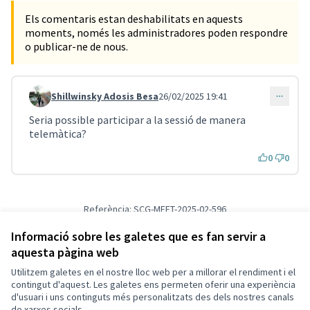
Els comentaris estan deshabilitats en aquests
moments, només les administradores poden respondre
o publicar-ne de nous.
Shillwinsky Adosis Besa
26/02/2025 19:41
Comentari 3305
Seria possible participar a la sessió de manera
telemàtica?
0
0
Referència: SCG-MEET-2025-02-596
Versió 4
(de 4)
veure altres versions
Afegir al calendari
Informació sobre les galetes que es fan servir a
aquesta pàgina web
Utilitzem galetes en el nostre lloc web per a millorar el rendiment i el
Termes i condicions d'ús
contingut d'aquest. Les galetes ens permeten oferir una experiència
Configuració de les galetes
d'usuari i uns continguts més personalitzats des dels nostres canals
Decidim Sant Cugat a X
Decidim Sant Cugat a Facebook
Decidim Sant Cugat a Instagram
Decidim Sant Cugat a GitHub
de xarxes socials.