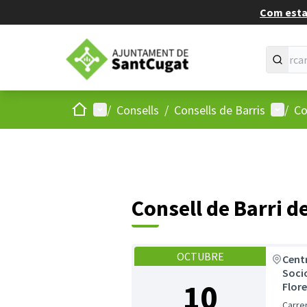
Com estan
Inici
Menú principal
Menú d
/
Consells
/
Consells de Barris
/
Co
Consell de Barri d
OCTUBRE
Cent
Socio
10
Flor
Carre