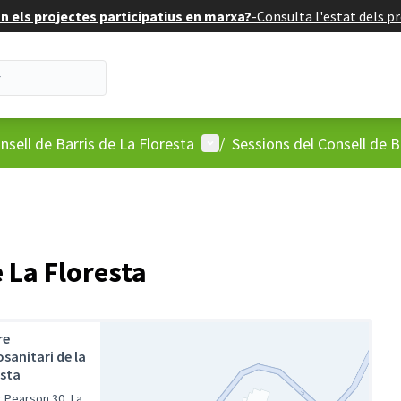
 els projectes participatius en marxa?
-
Consulta l'estat dels pr
'usuari
Menú d'usuari
nsell de Barris de La Floresta
/
Sessions del Consell de B
e La Floresta
re
sanitari de la
esta
r Pearson 30, La