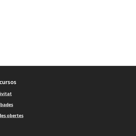
cursos
ivitat
obades
es obertes