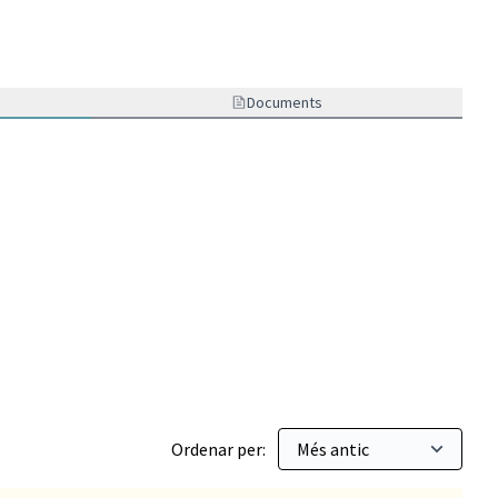
Documents
ó ordinària
Ordenar per: