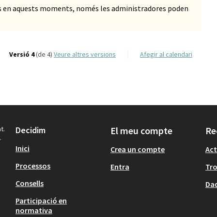
ts en aquests moments, només les administradores poden
Versió 4
(de 4)
veure altres versions
Afegir al calendari
t.
Decidim
El meu compte
Re
.
Inici
Crea un compte
Act
Processos
Entra
Tr
Consells
Dad
Participació en
normativa