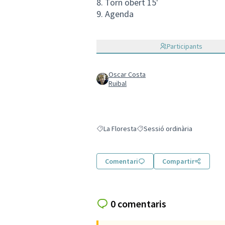
8. Torn obert 15'
9. Agenda
Participants
Oscar Costa
Ruibal
La Floresta
Sessió ordinària
Resultats en filtrar per: La Floresta
Resultats en filtrar per: Sessi
Comentari
Compartir
0 comentaris