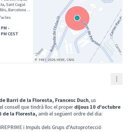
sta, Sant Cugat
llès, Barcelona,
unya, Espanya
d'actes
0 PM
-
0 PM CEST
(Enllaç extern)
Contr
de Barri de la Floresta, Francesc Duch
, us
l consell que tindrà lloc el proper
dijous 10 d'octubre
i de la Floresta,
amb el següent ordre del dia:
FIREPRIME i Impuls dels Grups d’Autoprotecció