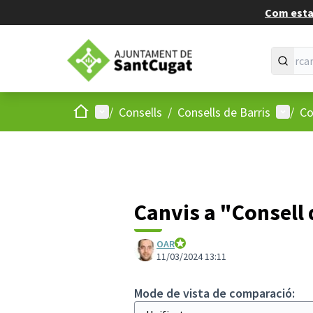
Com estan
Inici
Menú principal
Menú d
/
Consells
/
Consells de Barris
/
Co
Canvis a "Consell 
OAR
Ajuntament de Sant Cugat
11/03/2024 13:11
Mode de vista de comparació: