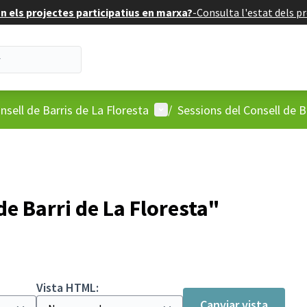
 els projectes participatius en marxa?
-
Consulta l'estat dels pr
'usuari
Menú d'usuari
nsell de Barris de La Floresta
/
Sessions del Consell de B
de Barri de La Floresta"
Vista HTML:
Canviar vista