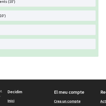
ents (10’)
10’)
t.
Decidim
El meu compte
Re
.
Inici
Crea un compte
Act