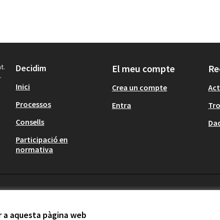
t.
Decidim
El meu compte
Re
.
Inici
Crea un compte
Act
Processos
Entra
Tr
Consells
Dad
Participació en
normativa
ir a aquesta pàgina web