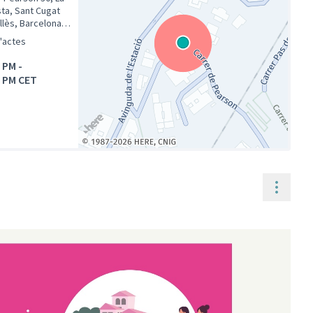
sta, Sant Cugat
llès, Barcelona,
unya, Espanya
d'actes
0 PM
-
0 PM CET
(Enllaç extern)
Contr