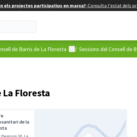
 els projectes participatius en marxa?
-
Consulta l'estat dels pr
'usuari
Menú d'usuari
nsell de Barris de La Floresta
/
Sessions del Consell de B
e La Floresta
re
sanitari de la
esta
r Pearson 30, La