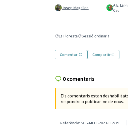
A.E. La F
Josep Magallon
Cau
La Floresta
Sessió ordinària
Resultats en filtrar per: La Floresta
Resultats en filtrar per: Sessi
Comentari
Compartir
0 comentaris
Els comentaris estan deshabilita
respondre o publicar-ne de nous.
Referència: SCG-MEET-2023-11-539