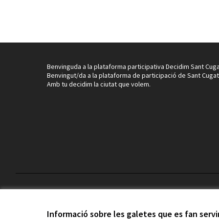
Benvinguda a la plataforma participativa Decidim Sant Cuga
Benvingut/da a la plataforma de participació de Sant Cugat
Amb tu decidim la ciutat que volem.
Termes i condicions d'ús
Configuració de les galetes
Informació sobre les galetes que es fan serv