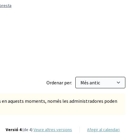
loresta
ó ordinària
Ordenar per:
ts en aquests moments, només les administradores poden
Versió 4
(de 4)
veure altres versions
Afegir al calendari