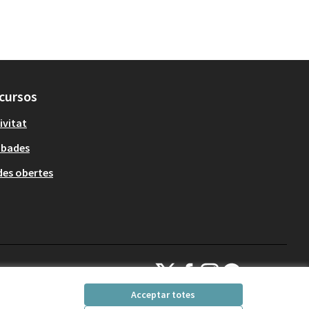
cursos
ivitat
obades
es obertes
Decidim Sant Cugat a X
Decidim Sant Cugat a Facebook
Decidim Sant Cugat a Inst
Decidim Sant Cugat a
(Enllaç extern)
(Enllaç extern)
(Enllaç extern)
(Enllaç extern)
Acceptar totes