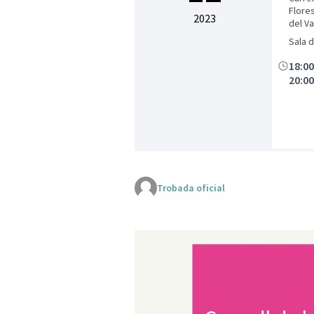
Flore
2023
del Va
Catal
Sala 
18:0
20:0
Trobada oficial