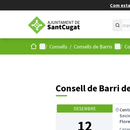
Com estan
Inici
Menú principal
Menú d
/
Consells
/
Consells de Barris
/
Co
Consell de Barri d
DESEMBRE
Cent
Socio
12
Flor
Carre