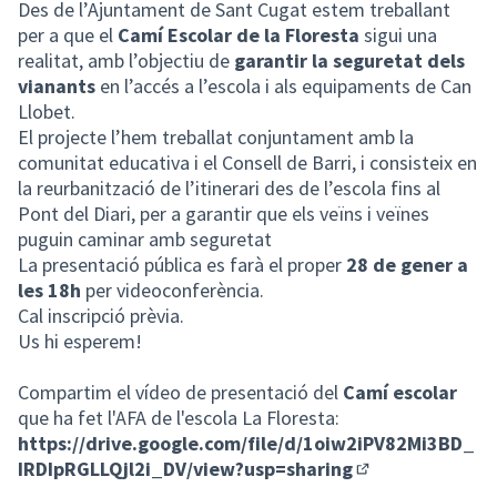
Des de l’Ajuntament de Sant Cugat estem treballant
per a que el
Camí Escolar de la Floresta
sigui una
realitat,
amb l’objectiu de
garantir la seguretat dels
vianants
en l’accés a l’escola i als equipaments de Can
Llobet.
El projecte l’hem treballat conjuntament amb la
comunitat educativa i el Consell de Barri, i consisteix en
la reurbanització de l’itinerari des de l’escola fins al
Pont del Diari, per a garantir que els veïns i veïnes
puguin caminar amb seguretat
La presentació pública es farà el proper
28 de gener a
les 18h
per videoconferència.
Cal inscripció prèvia.
Us hi esperem!
Compartim el vídeo de presentació del
Camí escolar
que ha fet l'AFA de l'escola La Floresta:
https://drive.google.com/file/d/1oiw2iPV82Mi3BD_
IRDIpRGLLQjl2i_DV/view?usp=sharing
(Enllaç extern)