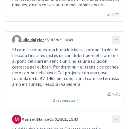
úniques, on els cotxes aniran més ràpids encara.
3
0
julie dalgier
27/01/2021 10:49
Comentari 922
El cami escolar es una bona iniciativa i proposta desde
l’escola fins a les pistes de can llobet pero el tram fins
al pont del diari en sentit unic no es una solución
correcta per el barri. Per disminuir el transit de coches
pero tambe dels busos Cal projectar en una nova
rotonda en la BV-1462 per conectar el cami de terrassa
amb els tunels, l’escola i valvidrera.
4
0
2 respuestas
Marisol Blanco
05/02/2021 19:43
Comentari 928