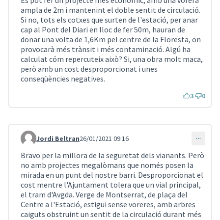
Es pot fer un projecte més econòmic, amb una vorera
ampla de 2m i mantenint el doble sentit de circulació.
Si no, tots els cotxes que surten de l'estació, per anar
cap al Pont del Diari en lloc de fer 50m, hauran de
donar una volta de 1,6Km pel centre de la Floresta, on
provocarà més trànsit i més contaminació. Algú ha
calculat cóm repercuteix això? Si, una obra molt maca,
però amb un cost desproporcionat i unes
conseqüències negatives.
3
0
Jordi Beltran
26/01/2021 09:16
Comentari 920
Bravo per la millora de la seguretat dels vianants. Però
no amb projectes megalòmans que només posen la
mirada en un punt del nostre barri. Desproporcionat el
cost mentre l'Ajuntament tolera que un vial principal,
el tram d'Avgda. Verge de Montserrat, de plaça del
Centre a l'Estació, estigui sense voreres, amb arbres
caiguts obstruint un sentit de la circulació durant més