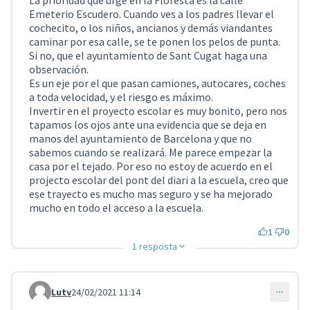
La prioridad que urge en la Floresta es la calle
Emeterio Escudero. Cuando ves a los padres llevar el
cochecito, o los niños, ancianos y demás viandantes
caminar por esa calle, se te ponen los pelos de punta.
Si no, que el ayuntamiento de Sant Cugat haga una
observación.
Es un eje por el que pasan camiones, autocares, coches
a toda velocidad, y el riesgo es máximo.
Invertir en el proyecto escolar es muy bonito, pero nos
tapamos los ojos ante una evidencia que se deja en
manos del ayuntamiento de Barcelona y que no
sabemos cuando se realizará. Me parece empezar la
casa por el tejado. Por eso no estoy de acuerdo en el
projecto escolar del pont del diari a la escuela, creo que
ese trayecto es mucho mas seguro y se ha mejorado
mucho en todo el acceso a la escuela.
1
0
1 resposta
Lutv
24/02/2021 11:14
Comentari 932