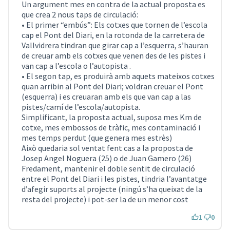
Un argument mes en contra de la actual proposta es
que crea 2 nous taps de circulació:
• El primer “embús”: Els cotxes que tornen de l’escola
cap el Pont del Diari, en la rotonda de la carretera de
Vallvidrera tindran que girar cap a l’esquerra, s’hauran
de creuar amb els cotxes que venen des de les pistes i
van cap a l’escola o l’autopista .
• El segon tap, es produirà amb aquets mateixos cotxes
quan arribin al Pont del Diari; voldran creuar el Pont
(esquerra) i es creuaran amb els que van cap a las
pistes/camí de l’escola/autopista.
Simplificant, la proposta actual, suposa mes Km de
cotxe, mes embossos de tràfic, mes contaminació i
mes temps perdut (que genera mes estrès)
Això quedaria sol ventat fent cas a la proposta de
Josep Angel Noguera (25) o de Juan Gamero (26)
Fredament, mantenir el doble sentit de circulació
entre el Pont del Diari i les pistes, tindria l’avantatge
d’afegir suports al projecte (ningú s’ha queixat de la
resta del projecte) i pot-ser la de un menor cost
1
0