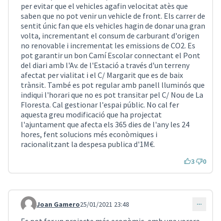
per evitar que el vehicles agafin velocitat atès que
saben que no pot venir un vehicle de front. Els carrer de
sentit únic fan que els vehicles hagin de donar una gran
volta, incrementant el consum de carburant d'origen
no renovable i incrementat les emissions de CO2. Es
pot garantir un bon Camí Escolar connectant el Pont
del diari amb l'Av. de l'Estació a través d'un terreny
afectat per vialitat i el C/ Margarit que es de baix
trànsit. També es pot regular amb panell lluminós que
indiqui l'horari que no es pot transitar pel C/ Nou de La
Floresta. Cal gestionar l'espai públic. No cal fer
aquesta greu modificació que ha projectat
l'ajuntament que afecta els 365 dies de l'any les 24
hores, fent solucions més econòmiques i
racionalitzant la despesa publica d'1M€.
3
0
Joan Gamero
25/01/2021 23:48
Comentari 919