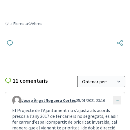
La Floresta
Altres
Resultats en filtrar per: La Floresta
Resultats en filtrar per: Altres
11 comentaris
Josep Àngel Noguera Cortés
25/01/2021 23:16
Comentari 918
El Projecte de l'Ajuntament no s'ajusta als acords
presos a l'any 2017 de fer carrers no segregats, es adir
fer carrer d'espai compartit de prioritat invertida, tal
manera que el vianant te prioritat i de doble direcció