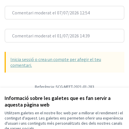
Comentari moderat el 07/07/2026 12:54
Comentari moderat el 01/07/2026 14:39
Inicia sessió o crea un compte per afegir el teu
comentari.
Referència: SCG-MEET-2021-01-283
Versió 29
(de 29)
veure altres versions
Afegir al calendari
Informació sobre les galetes que es fan servir a
aquesta pàgina web
Utilitzem galetes en el nostre lloc web per a millorar el rendiment i el
Termes i condicions d'ús
contingut d'aquest. Les galetes ens permeten oferir una experiència
Configuració de les galetes
d'usuari i uns continguts més personalitzats des dels nostres canals
Decidim Sant Cugat a X
Decidim Sant Cugat a Facebook
Decidim Sant Cugat a Instagram
Decidim Sant Cugat a GitHub
de xarxes socials.