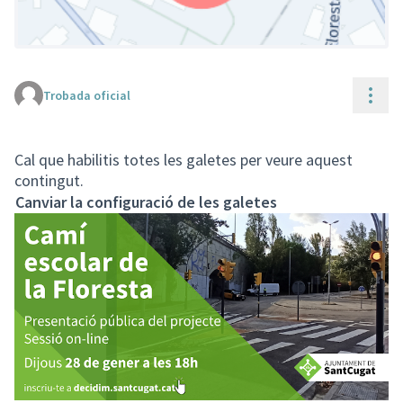
Cont
Trobada oficial
(Enllaç extern)
Cal que habilitis totes les galetes per veure aquest
contingut.
Canviar la configuració de les galetes