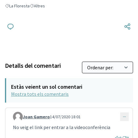
La Floresta
Altres
Resultats en filtrar per: La Floresta
Resultats en filtrar per: Altres
Detalls del comentari
Estàs veient un sol comentari
Mostra tots els comentaris
Joan Gamero
14/07/2020 18:01
Comentari 817
No veig el link per entrar a la videoconferència