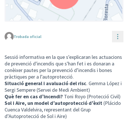
Cont
Trobada oficial
(Enllaç extern)
Sessió informativa en la que s'explicaran les actuacions
de prevenció d'incendis que s'han fet i es donaran a
conèixer pautes per la prevenció d’incendis i bones
pràctiques per a l’autoprotecció.
Situació general i avaluació del risc
. Gemma López i
Sergi Sempere (Servei de Medi Ambient)
Què fer en cas d’incendi?
Toni Royo (Protecció Civil)
Sol i Aire, un model d’autoprotecció d’èxit
(Plácido
Cuenca Valdelvira, representant del Grup
d’Autoprotecció de Sol i Aire)