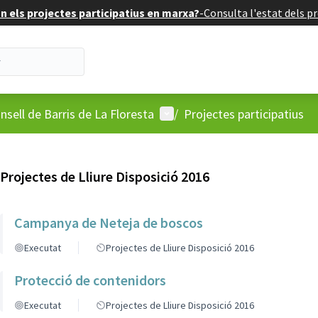
 els projectes participatius en marxa?
-
Consulta l'estat dels pr
'usuari
Menú d'usuari
nsell de Barris de La Floresta
/
Projectes participatius
Projectes de Lliure Disposició 2016
Campanya de Neteja de boscos
Executat
Projectes de Lliure Disposició 2016
Protecció de contenidors
Executat
Projectes de Lliure Disposició 2016