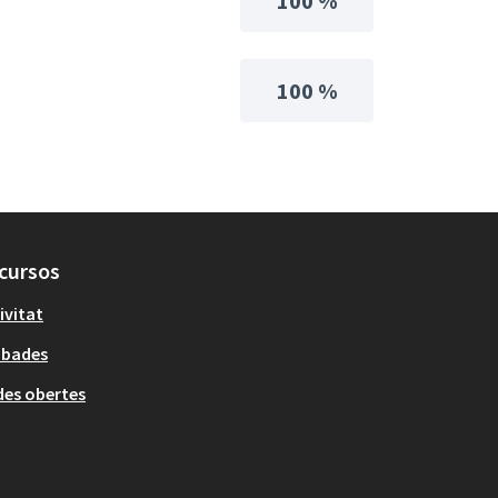
100 %
100 %
cursos
ivitat
obades
es obertes