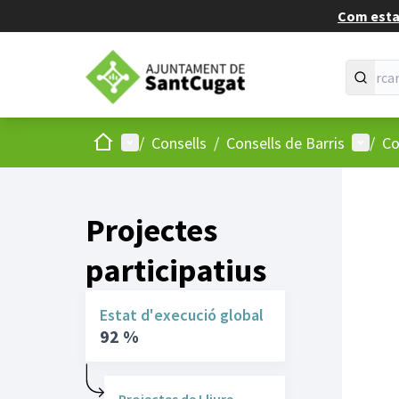
Com estan
Inici
Menú principal
Menú d
/
Consells
/
Consells de Barris
/
Co
Projectes
participatius
Estat d'execució global
92 %