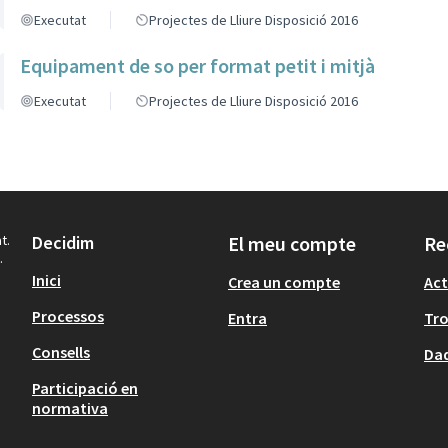
Executat
Projectes de Lliure Disposició 2016
Equipament de so per format petit i mitjà
Executat
Projectes de Lliure Disposició 2016
t.
Decidim
El meu compte
Re
.
Inici
Crea un compte
Act
Processos
Entra
Tr
Consells
Dad
Participació en
normativa