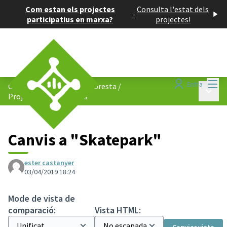
Com estan els projectes
Consulta l'estat dels
-
participatius en marxa?
projectes!
Menú
Entra
Consell de Barris de La Floresta
/
Menú p
Projectes participatius
Canvis a "Skatepark"
ester castanyer
03/04/2019 18:24
Mode de vista de
comparació:
Vista HTML: