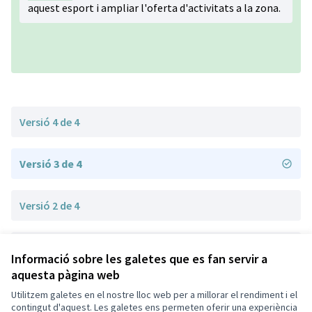
aquest esport i ampliar l'oferta d'activitats a la zona.
Versió 4 de 4
Versió 3 de 4
Versió 2 de 4
Versió 1 de 4
Informació sobre les galetes que es fan servir a
aquesta pàgina web
Utilitzem galetes en el nostre lloc web per a millorar el rendiment i el
Termes i condicions d'ús
contingut d'aquest. Les galetes ens permeten oferir una experiència
Configuració de les galetes