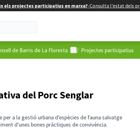
 els projectes participatius en marxa?
-
Consulta l'estat dels pr
'usuari
Menú d'usuari
nsell de Barris de La Floresta
/
Projectes participatius
iva del Porc Senglar
 per a la gestió urbana d'espècies de fauna salvatge
liment d'unes bones pràctiques de convivència.