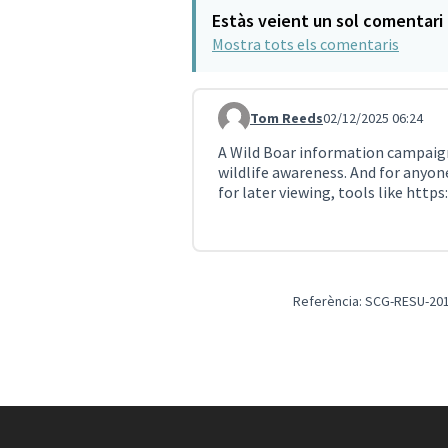
Estàs veient un sol comentari
Mostra tots els comentaris
Tom Reeds
02/12/2025 06:24
Comentari 4560
A Wild Boar information campaign
wildlife awareness. And for anyon
for later viewing, tools like
https
Referència: SCG-RESU-201