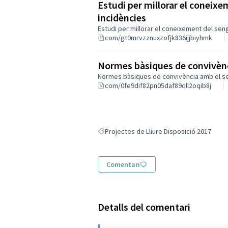
Estudi per millorar el coneixem
incidències
Estudi per millorar el coneixement del sengl
com/gt0mrvzznuxzofjk836ijjbiyhmk
Normes bàsiques de convivènc
Normes bàsiques de convivència amb el s
com/0fe9dif82pn05daf89qll2oqib8j
Projectes de Lliure Disposició 2017
Resultats en filtrar per: Projectes de Lliur
Comentari
Detalls del comentari