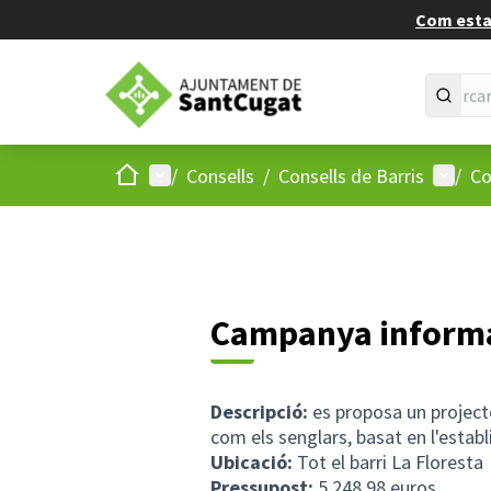
Com estan
Inici
Menú principal
Menú d
/
Consells
/
Consells de Barris
/
Co
Campanya informat
Descripció:
es proposa un projecte
com els senglars, basat en l'estab
Ubicació:
Tot el barri La Floresta
Pressupost:
5.248,98 euros