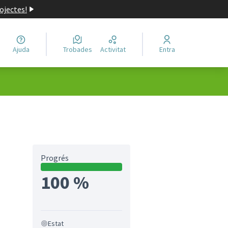
ojectes!
Ajuda
Trobades
Activitat
Entra
Progrés
100 %
Estat