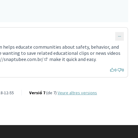
 helps educate communities about safety, behavior, and
e wanting to save related educational clips or news videos
://snaptubee.com.br/
make it quick and easy.
(Enllaç extern)
0
0
8-12-55
Versió 7
(de 7)
veure altres versions