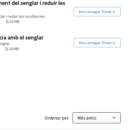
ent del senglar i reduir les
Descarregar fitxer
ar i reduir les incidències
10 MB
ia amb el senglar
Descarregar fitxer
englar
20 MB
e Disposició 2017
Ordenar per: