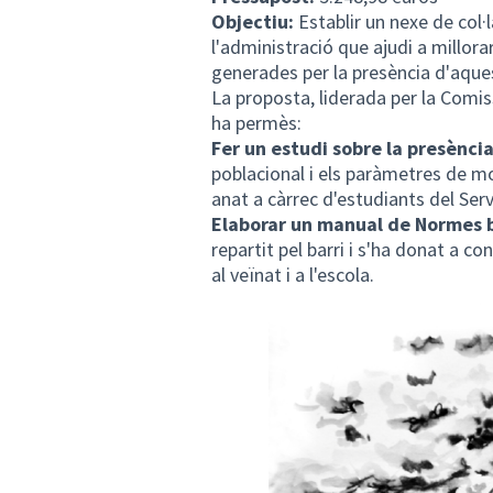
Objectiu:
Establir un nexe de col·l
l'administració que ajudi a millora
generades per la presència d'aques
La proposta, liderada per la Comis
ha permès:
Fer un
estudi sobre la presència
poblacional i els paràmetres de mo
anat a càrrec d'estudiants del Ser
Elaborar un manual de
Normes b
repartit pel barri i s'ha donat a co
al veïnat i a l'escola.