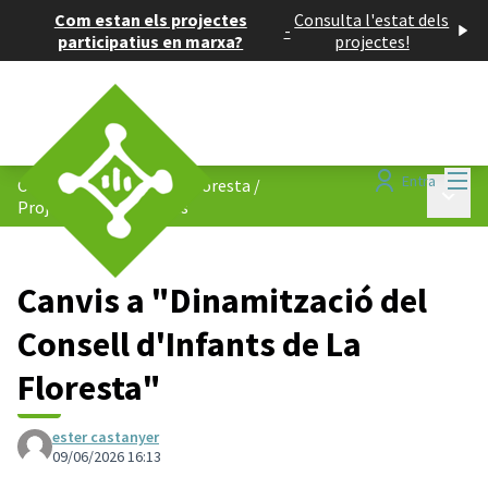
Com estan els projectes
Consulta l'estat dels
-
participatius en marxa?
projectes!
Menú
Entra
Consell de Barris de La Floresta
/
Menú p
Projectes participatius
Canvis a "Dinamització del
Consell d'Infants de La
Floresta"
ester castanyer
09/06/2026 16:13