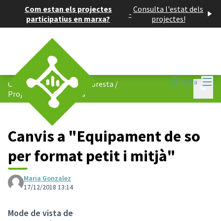
Com estan els projectes
Consulta l'estat dels
-
participatius en marxa?
projectes!
Menú
Entra
Consell de Barris de La Floresta
/
Menú p
Projectes participatius
Canvis a "Equipament de so
per format petit i mitjà"
Maria Gonzalez
17/12/2018 13:14
Mode de vista de