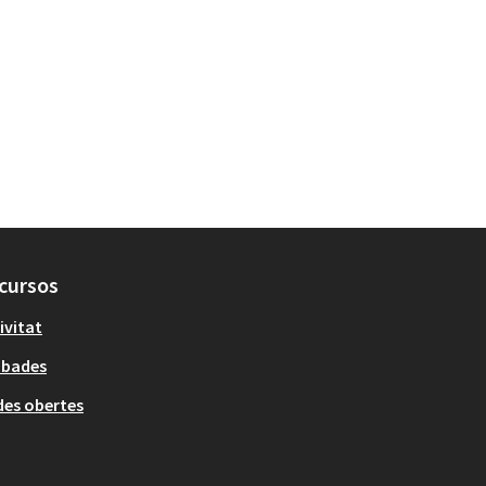
cursos
ivitat
obades
es obertes