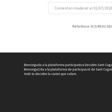
Comentari moderat el 02/07/2026
Referència: SCG-RESU-202
Benvinguda a la plataforma participativa Decidim Sant Cuga
Benvingut/da a la plataforma de participació de Sant Cugat
Amb tu decidim la ciutat que volem.