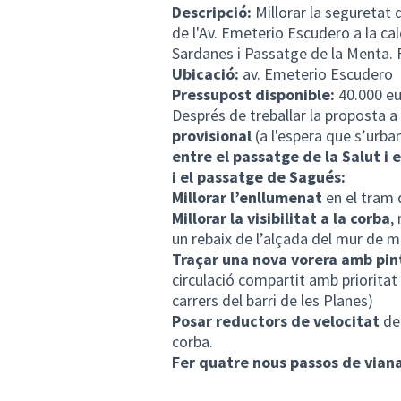
Descripció:
Millorar la seguretat 
de l'Av. Emeterio Escudero a la cal
Sardanes i Passatge de la Menta. Fi
Ubicació:
av. Emeterio Escudero
Pressupost disponible:
40.000 e
Després de treballar la proposta a 
provisional
(a l'espera que s’urban
entre el passatge de la Salut i e
i el passatge de Sagués:
Millorar l’enllumenat
en el tram 
Millorar la visibilitat a la corba
,
un rebaix de l’alçada del mur de m
Traçar una nova vorera amb pin
circulació compartit amb prioritat 
carrers del barri de les Planes)
Posar reductors de velocitat
de
corba.
Fer quatre nous passos de vian