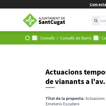
Com estan
Inici
Menú principal
Menú d
/
Consells
/
Consells de Barris
/
Co
Actuacions tempora
de vianants a l'av
Títol de la proposta:
Actuacions t
Emeterio Escudero