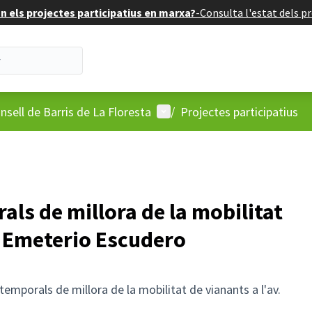
 els projectes participatius en marxa?
-
Consulta l'estat dels pr
'usuari
Menú d'usuari
nsell de Barris de La Floresta
/
Projectes participatius
ls de millora de la mobilitat
. Emeterio Escudero
emporals de millora de la mobilitat de vianants a l'av.