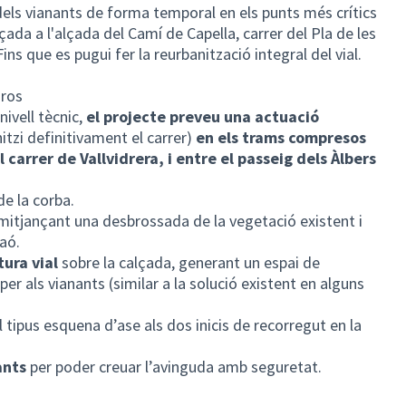
dels vianants de forma temporal en els punts més crítics
çada a l'alçada del Camí de Capella, carrer del Pla de les
ns que es pugui fer la reurbanització integral del vial.
uros
nivell tècnic,
el projecte preveu una actuació
itzi definitivament el carrer)
en els trams compresos
l carrer de Vallvidrera, i entre el passeig dels Àlbers
de la corba.
 mitjançant una desbrossada de la vegetació existent i
aó.
tura vial
sobre la calçada, generant un espai de
per als vianants (similar a la solució existent en alguns
l tipus esquena d’ase als dos inicis de recorregut en la
ants
per poder creuar l’avinguda amb seguretat.