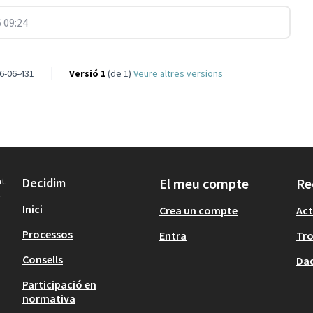
 09:24
6-06-431
Versió 1
(de 1)
veure altres versions
t.
Decidim
El meu compte
Re
.
Inici
Crea un compte
Act
Processos
Entra
Tr
Consells
Dad
Participació en
normativa