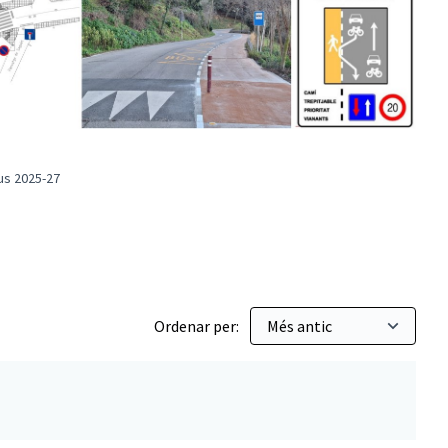
us 2025-27
essupostos Participatius 2025-27
Ordenar per: