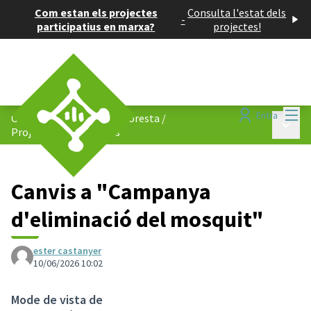
Com estan els projectes
Consulta l'estat dels
-
participatius en marxa?
projectes!
Menú
Entra
Consell de Barris de La Floresta
/
Menú p
Projectes participatius
Canvis a "Campanya
d'eliminació del mosquit"
ester castanyer
10/06/2026 10:02
Mode de vista de