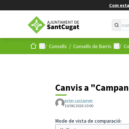
Com estan
Inici
Menú principal
Menú d
/
Consells
/
Consells de Barris
/
Co
Canvis a "Campany
ester castanyer
10/06/2026 10:00
Mode de vista de comparació: