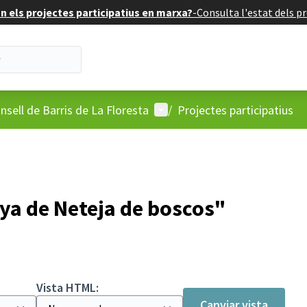
 els projectes participatius en marxa?
-
Consulta l'estat dels pr
'usuari
Menú d'usuari
nsell de Barris de La Floresta
/
Projectes participatius
a de Neteja de boscos"
Vista HTML:
Canviar vista