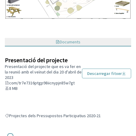
Documents
Presentació del projecte
Presentació del projecte que es va fer en
la reunió amb el veïnat del dia 20 d'abril de
Descarregar fitxer
2023
com/tr7e7316ptgp98iicnypjn85w7gt
8 MB
Projectes dels Pressupostos Participatius 2020-21
Resultats en filtrar per: Projectes dels Pressupostos Participatius 2020-