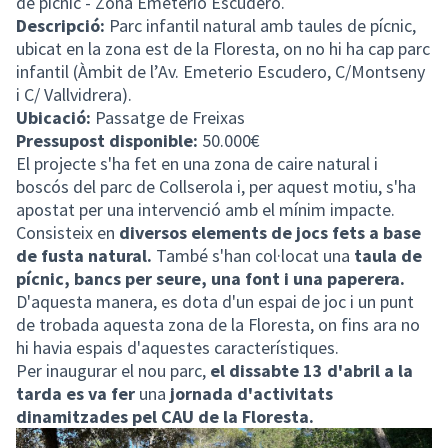
de pícnic - Zona Emeterio Escudero.
Descripció:
Parc infantil natural amb taules de pícnic,
ubicat en la zona est de la Floresta, on no hi ha cap parc
infantil (Àmbit de l’Av. Emeterio Escudero, C/Montseny
i C/ Vallvidrera).
Ubicació:
Passatge de Freixas
Pressupost disponible:
50.000€
El projecte s'ha fet en una zona de caire natural i
boscós del parc de Collserola i, per aquest motiu, s'ha
apostat per una intervenció amb el mínim impacte.
Consisteix en
diversos elements de jocs fets a base
de fusta natural.
També s'han col·locat una
taula de
pícnic, bancs per seure, una font i una paperera.
D'aquesta manera, es dota d'un espai de joc i un punt
de trobada aquesta zona de la Floresta, on fins ara no
hi havia espais d'aquestes característiques.
Per inaugurar el nou parc,
el dissabte 13 d'abril a la
tarda es va fer
una
jornada d'activitats
dinamitzades pel CAU de la Floresta.