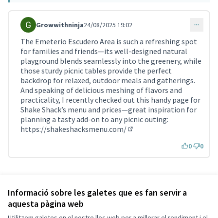
Growwithninja
24/08/2025 19:02
Comentari 4149
The Emeterio Escudero Area is such a refreshing spot
for families and friends—its well-designed natural
playground blends seamlessly into the greenery, while
those sturdy picnic tables provide the perfect
backdrop for relaxed, outdoor meals and gatherings.
And speaking of delicious meshing of flavors and
practicality, I recently checked out this handy page for
Shake Shack’s menu and prices—great inspiration for
planning a tasty add-on to any picnic outing:
https://shakeshacksmenu.com/
(Enllaç extern)
0
0
Referència: SCG-RESU-2021-10-258
Versió 26
(de 26)
veure altres versions
Informació sobre les galetes que es fan servir a
aquesta pàgina web
Utilitzem galetes en el nostre lloc web per a millorar el rendiment i el