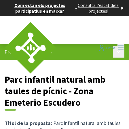
Com estan els projectes
Consulta l'estat dels
-
participatius en marxa?
projectes!
Menú
Entra
Menú p
Projectes participatius
/
Parc infantil natural amb
taules de pícnic - Zona
Emeterio Escudero
Títol de la proposta:
Parc infantil natural amb taules