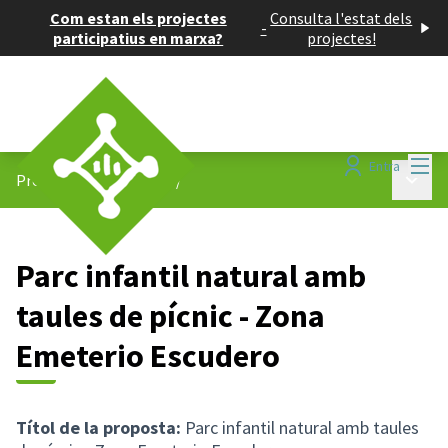
Com estan els projectes
Consulta l'estat dels
-
participatius en marxa?
projectes!
Menú
Entra
Menú p
Projectes participatius
/
Parc infantil natural amb
taules de pícnic - Zona
Emeterio Escudero
Títol de la proposta:
Parc infantil natural amb taules