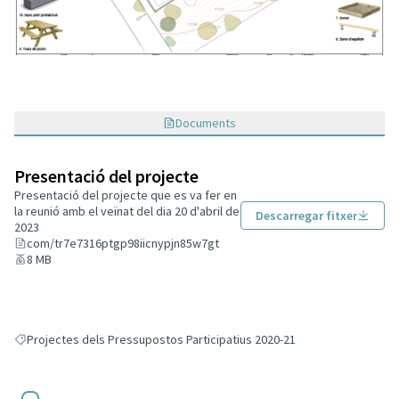
Documents
Presentació del projecte
Presentació del projecte que es va fer en
la reunió amb el veïnat del dia 20 d'abril de
Descarregar fitxer
2023
com/tr7e7316ptgp98iicnypjn85w7gt
8 MB
Projectes dels Pressupostos Participatius 2020-21
Resultats en filtrar per: Projectes dels Pressupostos Participatius 2020-