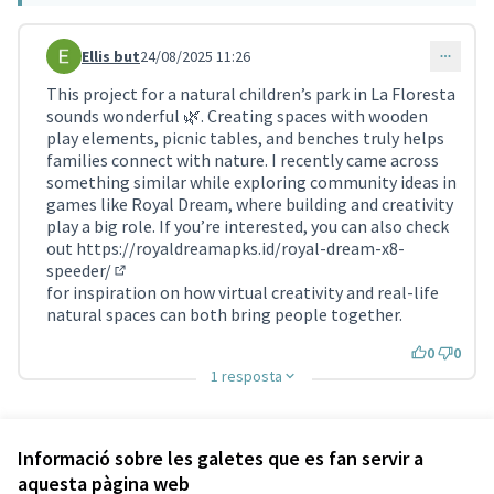
Ellis but
24/08/2025 11:26
Comentari 4147
This project for a natural children’s park in La Floresta
sounds wonderful 🌿. Creating spaces with wooden
play elements, picnic tables, and benches truly helps
families connect with nature. I recently came across
something similar while exploring community ideas in
games like Royal Dream, where building and creativity
play a big role. If you’re interested, you can also check
out
https://royaldreamapks.id/royal-dream-x8-
speeder/
(Enllaç extern)
for inspiration on how virtual creativity and real-life
natural spaces can both bring people together.
0
0
1 resposta
Referència: SCG-RESU-2021-10-258
Versió 26
(de 26)
veure altres versions
Informació sobre les galetes que es fan servir a
aquesta pàgina web