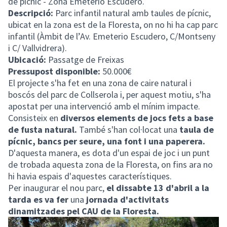
de pícnic - Zona Emeterio Escudero.
Descripció:
Parc infantil natural amb taules de pícnic,
ubicat en la zona est de la Floresta, on no hi ha cap parc
infantil (Àmbit de l’Av. Emeterio Escudero, C/Montseny
i C/ Vallvidrera).
Ubicació:
Passatge de Freixas
Pressupost disponible:
50.000€
El projecte s'ha fet en una zona de caire natural i
boscós del parc de Collserola i, per aquest motiu, s'ha
apostat per una intervenció amb el mínim impacte.
Consisteix en
diversos elements de jocs fets a base
de fusta natural.
També s'han col·locat una
taula de
pícnic, bancs per seure, una font i una paperera.
D'aquesta manera, es dota d'un espai de joc i un punt
de trobada aquesta zona de la Floresta, on fins ara no
hi havia espais d'aquestes característiques.
Per inaugurar el nou parc,
el dissabte 13 d'abril a la
tarda es va fer
una
jornada d'activitats
dinamitzades pel CAU de la Floresta.