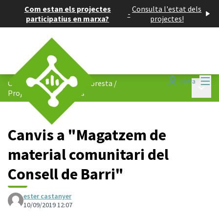
Com estan els projectes
Consulta l'estat dels
-
participatius en marxa?
projectes!
Menú
Entra
Consell de Barris de La Floresta
/
Menú p
Projectes participatius
Canvis a "Magatzem de
material comunitari del
Consell de Barri"
ester castanyer
10/09/2019 12:07