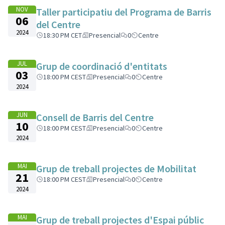
NOV
Taller participatiu del Programa de Barris
06
del Centre
2024
18:30 PM CET
Presencial
0
Centre
JUL
Grup de coordinació d'entitats
03
18:00 PM CEST
Presencial
0
Centre
2024
JUN
Consell de Barris del Centre
10
18:00 PM CEST
Presencial
0
Centre
2024
MAI
Grup de treball projectes de Mobilitat
21
18:00 PM CEST
Presencial
0
Centre
2024
MAI
Grup de treball projectes d'Espai públic