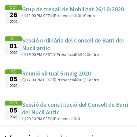
OCT
Grup de treball de Mobilitat 26/10/2020
26
18:00 PM CET
Presencial
0
Centre
2020
JUL
Sessió ordinària del Consell de Barri del
01
Nucli antic
2020
19:00 PM CEST
Presencial
9
Centre
MAI
Reunió virtual 5 maig 2020
05
17:00 PM CEST
Presencial
0
Centre
2020
MAR
Sessió de constitució del Consell de Barri
05
del Nucli Antic
2020
20:30 PM CET
Presencial
0
Veure totes les trobades cancel·lades