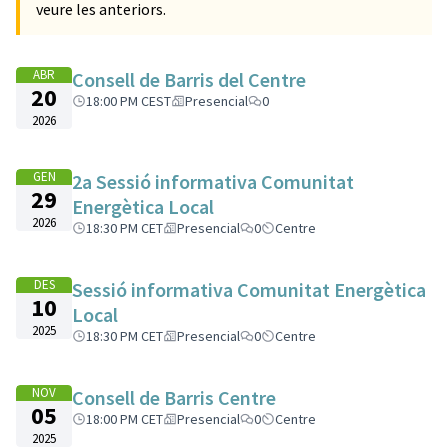
veure les anteriors.
ABR
Consell de Barris del Centre
20
18:00 PM CEST
Presencial
0
2026
GEN
2a Sessió informativa Comunitat
29
Energètica Local
2026
18:30 PM CET
Presencial
0
Centre
DES
Sessió informativa Comunitat Energètica
10
Local
2025
18:30 PM CET
Presencial
0
Centre
NOV
Consell de Barris Centre
05
18:00 PM CET
Presencial
0
Centre
2025