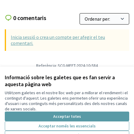
0 comentaris
Inicia sessió o crea un compte per afegir el teu
comentari.
Referència: SCG-MEET-2024-10-584
Versió 5
(de 5)
veure altres versions
Afegir al calendari
Informació sobre les galetes que es fan servir a
aquesta pàgina web
Utilitzem galetes en el nostre lloc web per a millorar el rendiment i el
Termes i condicions d'ús
contingut d'aquest. Les galetes ens permeten oferir una experiència
Configuració de les galetes
d'usuari i uns continguts més personalitzats des dels nostres canals
Decidim Sant Cugat a X
Decidim Sant Cugat a Facebook
Decidim Sant Cugat a Instagram
Decidim Sant Cugat a GitHub
de xarxes socials.
(Enllaç extern)
(Enllaç extern)
(Enllaç extern)
(Enllaç extern)
Acceptar totes
Acceptar només les essencials
Amb llicènc
(Enllaç exte