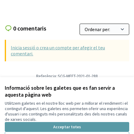
0 comentaris
Inicia sessió o crea un compte per afegir el teu
comentari.
Referència: SCG-MEET-2021-01-288
Versió 4
(de 4)
veure altres versions
Afegir al calendari
Informació sobre les galetes que es fan servir a
aquesta pàgina web
Utilitzem galetes en el nostre lloc web per a millorar el rendiment i el
Termes i condicions d'ús
contingut d'aquest. Les galetes ens permeten oferir una experiència
Configuració de les galetes
d'usuari i uns continguts més personalitzats des dels nostres canals
Decidim Sant Cugat a X
Decidim Sant Cugat a Facebook
Decidim Sant Cugat a Instagram
Decidim Sant Cugat a GitHub
de xarxes socials.
(Enllaç extern)
(Enllaç extern)
(Enllaç extern)
(Enllaç extern)
Acceptar totes