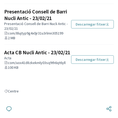
Presentació Consell de Barri
Nucli Antic - 23/02/21
Presentació Consell de Barri Nucli Antic -
Descarregar fitxer
23/02/21
com/8lujtyp9g4x0jr31u3rlmn305199
2 MB
Acta CB Nucli Antic - 23/02/21
Acta
Descarregar fitxer
com/uox41d8zkekmly03sq9th6qt6yll
100 KB
Centre
Resultats en filtrar per: Centre