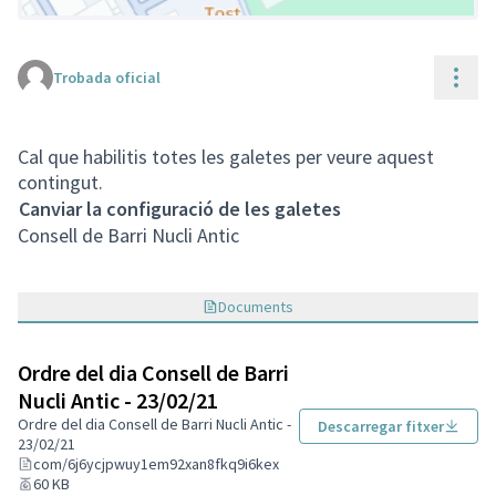
Cont
Trobada oficial
(Enllaç extern)
Cal que habilitis totes les galetes per veure aquest
contingut.
Canviar la configuració de les galetes
Consell de Barri Nucli Antic
Documents
Ordre del dia Consell de Barri
Nucli Antic - 23/02/21
Ordre del dia Consell de Barri Nucli Antic -
Descarregar fitxer
23/02/21
com/6j6ycjpwuy1em92xan8fkq9i6kex
60 KB