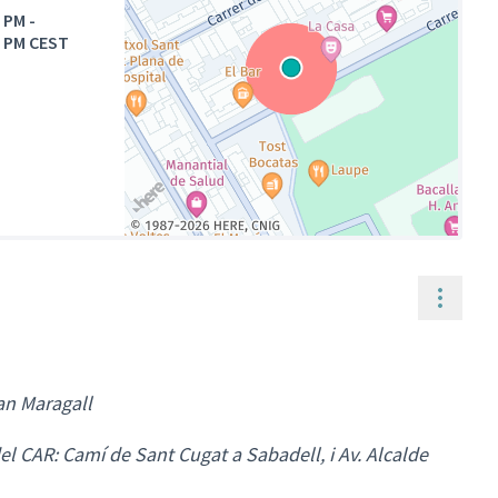
0 PM
-
0 PM CEST
(Enllaç extern)
Contr
an Maragall
del CAR: Camí de Sant Cugat a Sabadell, i Av. Alcalde