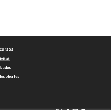
cursos
ivitat
obades
es obertes
Decidim Sant Cugat a X
Decidim Sant Cugat a Facebook
Decidim Sant Cugat a Inst
Decidim Sant Cugat a