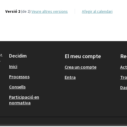
Versió 2
(de 2)
veure altres versions
Afegir al calendari
t.
Decidim
El meu compte
Re
.
Inici
Crea un compte
Act
Processos
Entra
Tr
Consells
Dad
Participació en
normativa