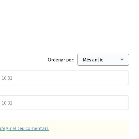
Ordenar per:
 10:31
 10:31
afegir el teu comentari.