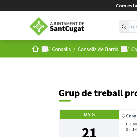
Com estan
Inici
Menú principal
Menú d
/
Consells
/
Consells de Barris
/
Co
Grup de treball pr
MAIG
Casa
C. Castel
21
Sant C