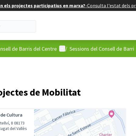
 els projectes participatius en marxa?
-
Consulta l'estat dels pr
'usuari
Menú d'usuari
nsell de Barris del Centre
/
Sessions del Consell de Barri
ojectes de Mobilitat
 de Cultura
lví, 8 08173
ugat del Vallès