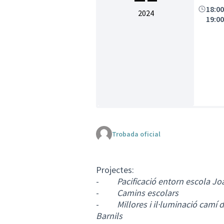
18:0
2024
19:0
Trobada oficial
Projectes:
-
Pacificació entorn escola Jo
-
Camins escolars
-
Millores i il·luminació camí 
Barnils